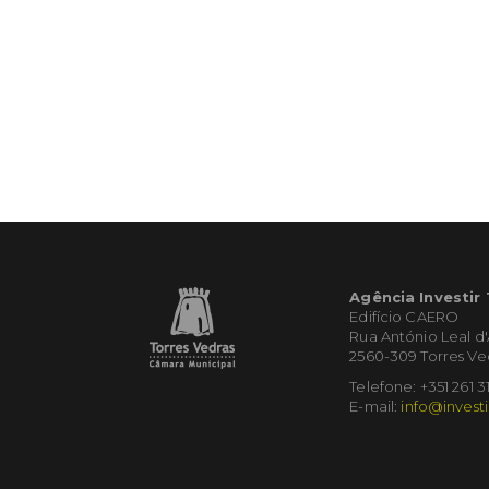
Agência Investir
Edifício CAERO
Rua António Leal d
2560-309 Torres Ve
Telefone: +351 261 3
E-mail:
info@investi