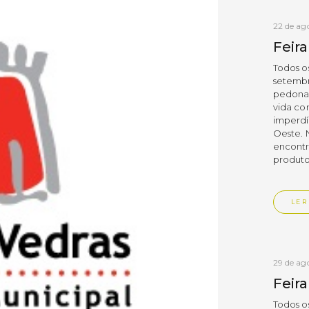
22 de ag
Feir
Todos os
setembro
pedonai
vida co
imperdí
Oeste. 
encontr
produtos
LER
29 de ag
Feir
Todos os