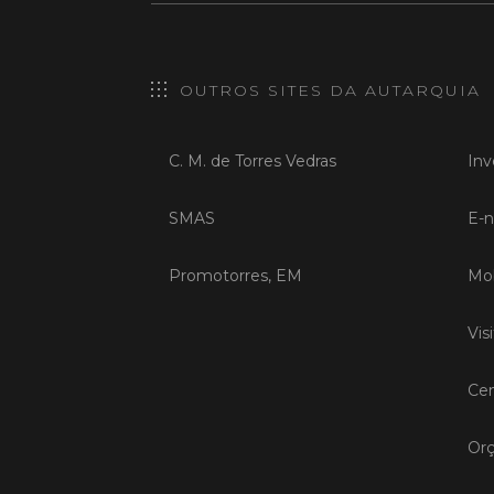
OUTROS SITES DA AUTARQUIA
C. M. de Torres Vedras
Inv
SMAS
E-n
Promotorres, EM
Mob
Vis
Cen
Orç