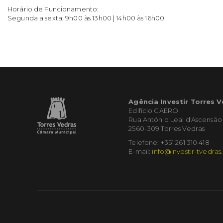
Horário de Funcionamento:
Segunda a sexta: 9h00 às 13h00 | 14h00 às 16h00
Agência Investir Torres 
Edifício CAERO
Rua António Leal d'Ascensão
2560-309 Torres Vedras
Telefone: +351 261 310 418
E-mail:
info@investir-tvedras