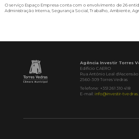
O serviço Espaço Empresa conta com o envolvimento de 26 entidade
Administração Interna, Segurança Social, Trabalho, Ambiente, Agri
Agência Investir Torres 
Edifício CAERO
Rua António Leal d'Ascensão
2560-309 Torres Vedras
Telefone: +351 261 310 418
E-mail:
info@investir-tvedras