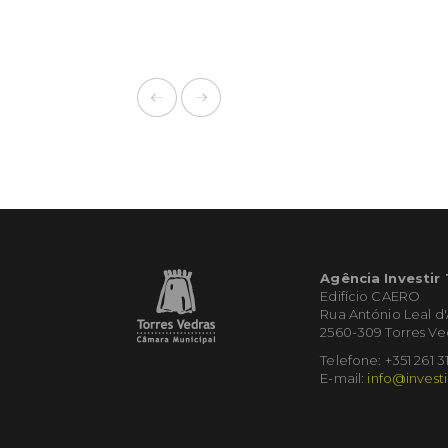
Agência Investir
Edifício CAERO
Rua António Leal d
2560-309 Torres Ve
Telefone: +351 261 3
E-mail:
info@investi