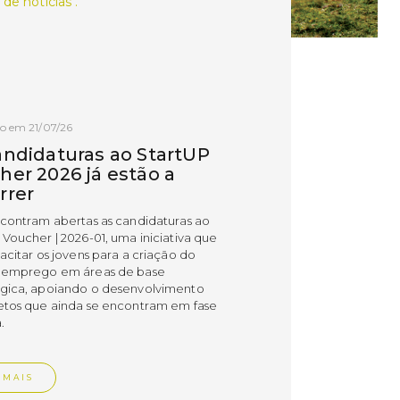
 de notícias .
o em 21/07/26
andidaturas ao StartUP
her 2026 já estão a
rrer
ncontram abertas as candidaturas ao
 Voucher | 2026-01, uma iniciativa que
acitar os jovens para a criação do
 emprego em áreas de base
gica, apoiando o desenvolvimento
etos que ainda se encontram em fase
.
 MAIS