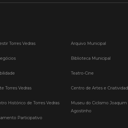
LER
Publica
estir Torres Vedras
Arquivo Municipal
Torre
ediç
egócios
Biblioteca Municipal
A Sema
Vedras r
ilidade
Teatro-Cine
reunin
empresa
iniciati
ite Torres Vedras
Centro de Artes e Criativida
negócio
compet
tro Histórico de Torres Vedras
Museu do Ciclismo Joaquim
Agostinho
LER
amento Participativo