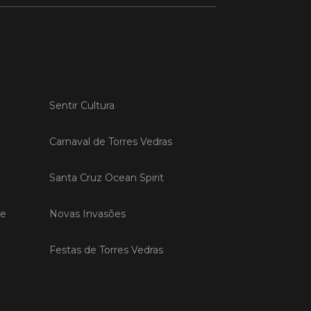
 MAIS
do em 20/04/26
Sentir Cultura
s Vedras recebeu a 13.ª
ão da Semana INOV-E
Carnaval de Torres Vedras
na INOV-E – Empreender em Torres
egressou entre os dias 13 e 16 de abril,
Santa Cruz Ocean Spirit
do empreendedores, tecido
rial e especialistas num conjunto de
vas focadas na inovação, criação de
de
Novas Invasões
s e desenvolvimento de
ências empreendedoras.
Festas de Torres Vedras
 MAIS