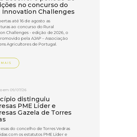
rições no concurso do
l Innovation Challenges
bertas até 16 de agosto as
turas ao concurso do Rural
ion Challenges - edição de 2026, o
promovido pela AJAP – Associação
ens Agricultores de Portugal.
 MAIS
do em 09/07/26
cípio distinguiu
esas PME Líder e
esas Gazela de Torres
as
esas do concelho de Torres Vedras
uidas com os estatutos PME Líder e