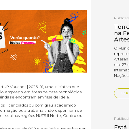
Publica
Torr
na Fe
Arte
O Munic
represe
Artesan
dias 27 
Interna
Nações
rtUP Voucher | 2026-01, uma iniciativa que
óprio emprego em áreas de base tecnológica,
LER
inda se encontram em fase de ideia.
anos, licenciados ou com grau académico
 formação ou a trabalhar, não disponham de
 fiscal nas regiões NUTS II Norte, Centro ou
Publica
Está
lsa mensal de 900 euros (até duas bolsas por