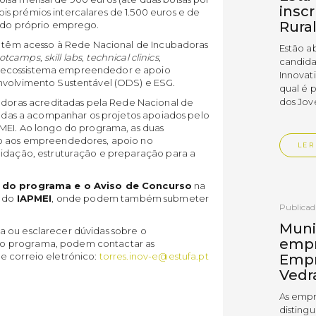
insc
s prémios intercalares de 1.500 euros e de
Rura
o do próprio emprego.
es têm acesso à Rede Nacional de Incubadoras
Estão a
otcamps
,
skill labs
,
technical clinics
,
candida
 ecossistema empreendedor e apoio
Innovat
nvolvimento Sustentável (ODS) e ESG.
qual é 
dos Jov
oras acreditadas pela Rede Nacional de
itadas a acompanhar os projetos apoiados pelo
PMEI. Ao longo do programa, as duas
do aos empreendedores, apoio no
LER
lidação, estruturação e preparação para a
 do programa e o Aviso de Concurso
na
s do
IAPMEI
, onde podem também submeter
Publica
Muni
a ou esclarecer dúvidas sobre o
empr
o programa, podem contactar as
e correio eletrónico:
torres.inov-e@estufa.pt
Empr
Vedr
As empr
disting