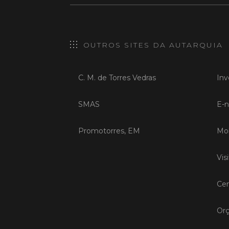
OUTROS SITES DA AUTARQUIA
C. M. de Torres Vedras
Inv
SMAS
E-n
Promotorres, EM
Mob
Vis
Cen
Orç