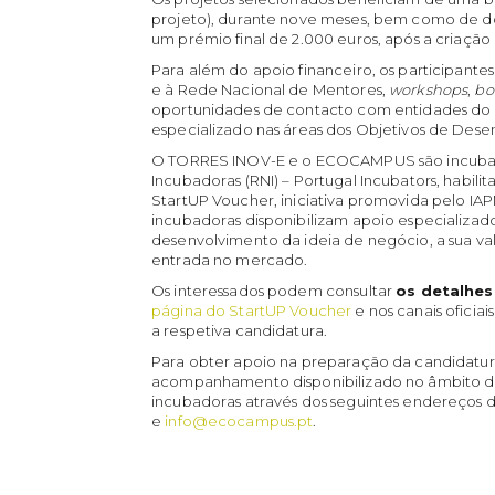
projeto), durante nove meses, bem como de doi
um prémio final de 2.000 euros, após a criaçã
Para além do apoio financeiro, os participant
e à Rede Nacional de Mentores,
workshops
,
bo
oportunidades de contacto com entidades do
especializado nas áreas dos Objetivos de Dese
O TORRES INOV-E e o ECOCAMPUS são incubad
Incubadoras (RNI) – Portugal Incubators, habil
StartUP Voucher, iniciativa promovida pelo IA
incubadoras disponibilizam apoio especializa
desenvolvimento da ideia de negócio, a sua va
entrada no mercado.
Os interessados podem consultar
os
detalhes
página do StartUP Voucher
e nos canais oficiai
a respetiva candidatura.
Para obter apoio na preparação da candidatur
acompanhamento disponibilizado no âmbito d
incubadoras através dos seguintes endereços d
e
info@ecocampus.pt
.