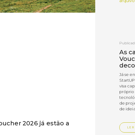
arquivo
Publicad
As c
Vouc
deco
Já se e
StartUP
visa cap
próprio
tecnoló
de proj
de ideia
oucher 2026 já estão a
LER