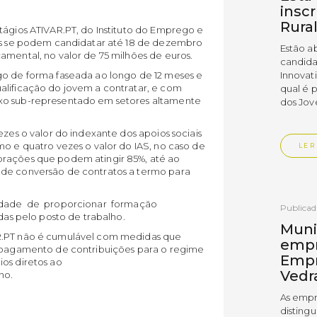
insc
Rura
tágios ATIVAR.PT, do Instituto do Emprego e
sas se podem candidatar até 18 de dezembro
Estão a
amental, no valor de 75 milhões de euros.
candida
go de forma faseada ao longo de 12 meses e
Innovat
alificação do jovem a contratar, e com
qual é 
exo sub-representado em setores altamente
dos Jov
ezes o valor do indexante dos apoios sociais
mo e quatro vezes o valor do IAS, no caso de
LER
orações que podem atingir 85%, até ao
 de conversão de contratos a termo para
dade de proporcionar formação
Publica
das pelo posto de trabalho.
Muni
AR.PT não é cumulável com medidas que
empr
o pagamento de contribuições para o regime
Empr
os diretos ao
Vedr
ho.
As empr
disting