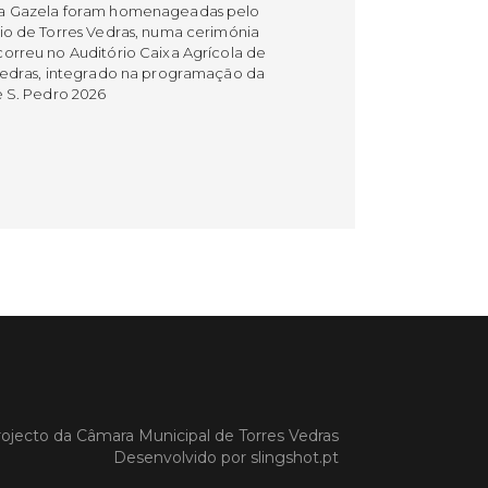
a Gazela foram homenageadas pelo
io de Torres Vedras, numa cerimónia
orreu no Auditório Caixa Agrícola de
Vedras, integrado na programação da
e S. Pedro 2026
 MAIS
do em 08/07/26
cípio estabeleceu
orando de
ndimento com agência
nvestimento de Oeiras
orando de entendimento entre o
io e a Oeiras Valley Investment
ojecto da
Câmara Municipal de Torres Vedras
foi assinado na manhã de ontem, dia
Desenvolvido por
slingshot.pt
lho, numa cerimónia realizada no
o do Convento da Graça.