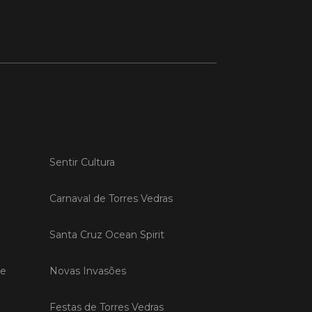
 MAIS
do em 20/04/26
s Vedras recebeu a 13.ª
ão da Semana INOV-E
na INOV-E – Empreender em Torres
Sentir Cultura
egressou entre os dias 13 e 16 de abril,
do empreendedores, tecido
rial e especialistas num conjunto de
Carnaval de Torres Vedras
vas focadas na inovação, criação de
s e desenvolvimento de
Santa Cruz Ocean Spirit
ências empreendedoras.
de
Novas Invasões
 MAIS
Festas de Torres Vedras