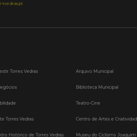
r-tvedras.pt
LER
Publica
Torre
ediç
A Sema
estir Torres Vedras
Arquivo Municipal
Vedras r
reunin
empresa
egócios
Biblioteca Municipal
iniciati
negócio
ilidade
Teatro-Cine
compet
ite Torres Vedras
Centro de Artes e Criativida
LER
tro Histórico de Torres Vedras
Museu do Ciclismo Joaquim