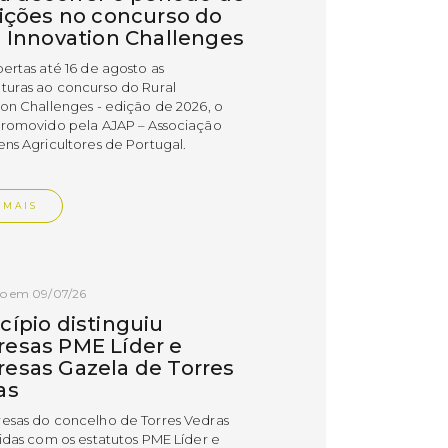
rições no concurso do
l Innovation Challenges
bertas até 16 de agosto as
turas ao concurso do Rural
ion Challenges - edição de 2026, o
promovido pela AJAP – Associação
ens Agricultores de Portugal.
 MAIS
do em 09/07/26
cípio distinguiu
esas PME Líder e
esas Gazela de Torres
as
esas do concelho de Torres Vedras
uidas com os estatutos PME Líder e