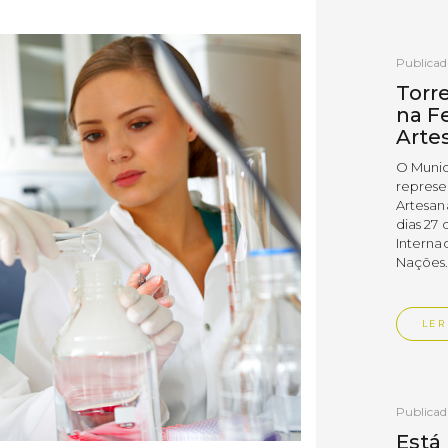
Publica
Torr
na Fe
Arte
O Munic
represe
Artesan
dias 27 
Interna
Nações
LER
Publica
Está