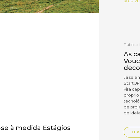
arquivo
Publicad
As c
Vouc
deco
Já se e
StartUP
visa cap
próprio
tecnoló
de proj
de ideia
se à medida Estágios
LER