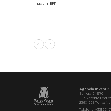
Imagem: IEFP
Agência Investir
Edifício CAERO
Rua António Leal d
2560-309 Torres Ve
Telefone: +351 261 3