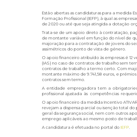
Estão abertas as candidaturas para a medida Es
Formação Profissional (IEFP), à qual as empre
de 2020 ou até que seja atingida a dotação orç
Trata-se de um apoio direto à contratação, pa
de montante variável em função do nível de qu
majoração para a contratação de jovens do s
assimétricos do ponto de vista de género.
O apoio financeiro atribuído às empresas é 12 v
(IAS) no caso de contratos de trabalho sem ter
contratos de trabalho a termo certo. Com maj
montante máximo de 9.741,58 euros, e prémios
contratos sem termo.
A entidade empregadora tem a obrigatorie
profissional ajustada às competências requeri
O apoio financeiro da medida Incentivo ATIV
revejam a dispensa parcial ou isenção total d
geral da segurança social, nem com outros apoi
emprego aplicáveis ao mesmo posto de trabal
A candidatura é efetuada no portal do
IEFP
.