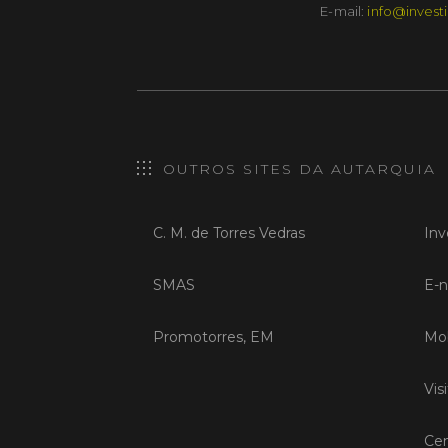
E-mail:
info@investi
OUTROS SITES DA AUTARQUIA
C. M. de Torres Vedras
Inv
SMAS
E-n
Promotorres, EM
Mob
Vis
Cen