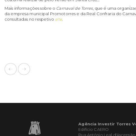
Mais informações sobre o
Carnaval de Torres
, que é uma organiza
da empresa municipal Promotorres e da Real Confraria do Carnav
consultadas no respetivo
site
.
Agência Investir Torres 
Edifício CAERO
Rua António Leal d'Ascensão