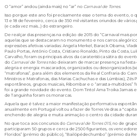
O “amor” andou (ainda mais) no “ar” no
Carnaval de Torres
.
Isso porque este ano foi precisamente esse o tema do evento, o q
13 e 18 de fevereiro, cerca de 350 mil visitantes oriundos de vári
(e cada vez mais…) do estrangeiro.
De realçar das presenças na edição de 2015 do “Carnaval mais po
aquelas que se destacaram no monumento e nos carros alegórico
expressões afetivas variadas: Angela Merkel, Barack Obama, Vladim
Paulo Portas, António Costa, Cristiano Ronaldo, Pinto da Costa, Luís
Carvalho, foram os principais alvos da caraterística sátira do event
do
Carnaval de Torres
não deixaram de marcar presença na festa c
alegria e energia: mascarados, organizados ou desorganizados (se
“matrafonas”, para além dos elementos da Real Confraria do Carna
Ministros e Matrafonas, das Marias Cachuchas e das Lúmbias), Zés 
espontâneos, grupos musicais, Ribombar e o “arrasta-multidões” T
foi a grande novidade do evento. Dom Tintol Ama Troika Jamais e
de Tanguinha foram os monarcas.
Aquela que é talvez a maior manifestação performativa espontâ
anualmente em Portugal voltou a fazer de Torres Vedras a "capital
enchendo de alegria e muita animação o centro da cidade duran
No que toca aos concursos do
Carnaval de Torres 015
, no de grup
participaram 50 grupos e cerca de 2500 figurantes, os vencedores
Floridos” (prémio do público), “Bailópédechumbo” (prémio da Rea