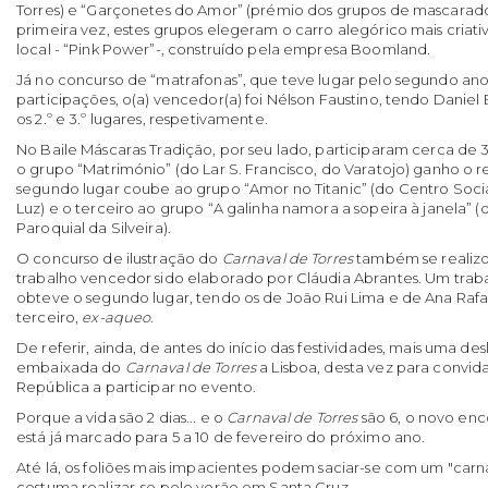
Torres) e “Garçonetes do Amor” (prémio dos grupos de mascarados
primeira vez, estes grupos elegeram o carro alegórico mais criativ
local - “Pink Power”-, construído pela empresa Boomland.
Já no concurso de “matrafonas”, que teve lugar pelo segundo an
participações, o(a) vencedor(a) foi Nélson Faustino, tendo Daniel B
os 2.º e 3.º lugares, respetivamente.
No Baile Máscaras Tradição, por seu lado, participaram cerca de 3
o grupo “Matrimónio” (do Lar S. Francisco, do Varatojo) ganho o 
segundo lugar coube ao grupo “Amor no Titanic” (do Centro Social
Luz) e o terceiro ao grupo “A galinha namora a sopeira à janela” (
Paroquial da Silveira).
O concurso de ilustração do
Carnaval de Torres
também se realizo
trabalho vencedor sido elaborado por Cláudia Abrantes. Um traba
obteve o segundo lugar, tendo os de João Rui Lima e de Ana Raf
terceiro,
ex-aqueo
.
De referir, ainda, de antes do início das festividades, mais uma 
embaixada do
Carnaval de Torres
a Lisboa, desta vez para convid
República a participar no evento.
Porque a vida são 2 dias... e o
Carnaval de Torres
são 6, o novo enco
está já marcado para 5 a 10 de fevereiro do próximo ano.
Até lá, os foliões mais impacientes podem saciar-se com um "carna
costuma realizar-se pelo verão em Santa Cruz…