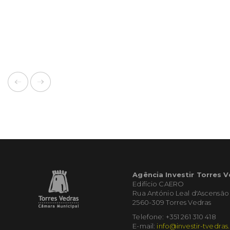
Agência Investir Torres 
Edifício CAERO
Rua António Leal d'Ascensão
2560-309 Torres Vedras
Telefone: +351 261 310 418
E-mail:
info@investir-tvedras