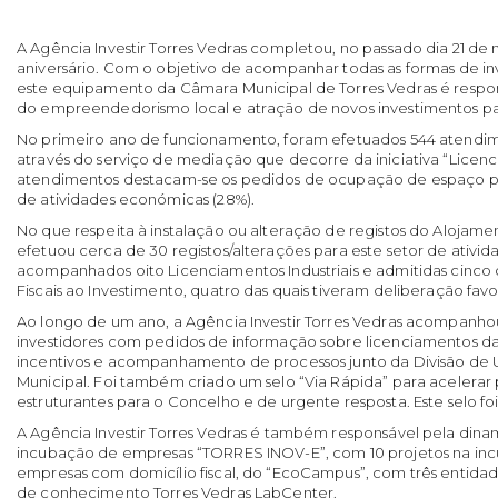
A Agência Investir Torres Vedras completou, no passado dia 21 de
aniversário. Com o objetivo de acompanhar todas as formas de i
este equipamento da Câmara Municipal de Torres Vedras é respo
do empreendedorismo local e atração de novos investimentos para
No primeiro ano de funcionamento, foram efetuados 544 atendim
através do serviço de mediação que decorre da iniciativa “Licen
atendimentos destacam-se os pedidos de ocupação de espaço púb
de atividades económicas (28%).
No que respeita à instalação ou alteração de registos do Alojame
efetuou cerca de 30 registos/alterações para este setor de ativid
acompanhados oito Licenciamentos Industriais e admitidas cinco 
Fiscais ao Investimento, quatro das quais tiveram deliberação favo
Ao longo de um ano, a Agência Investir Torres Vedras acompanh
investidores com pedidos de informação sobre licenciamentos da 
incentivos e acompanhamento de processos junto da Divisão de
Municipal. Foi também criado um selo “Via Rápida” para acelerar
estruturantes para o Concelho e de urgente resposta. Este selo foi 
A Agência Investir Torres Vedras é também responsável pela di
incubação de empresas “TORRES INOV-E”, com 10 projetos na incu
empresas com domicílio fiscal, do “EcoCampus”, com três entidad
de conhecimento Torres Vedras LabCenter.