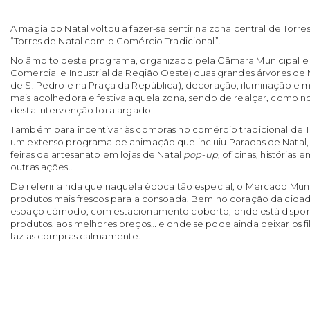
A magia do Natal voltou a fazer-se sentir na zona central de Tor
“Torres de Natal com o Comércio Tradicional”.
No âmbito deste programa, organizado pela Câmara Municipal e
Comercial e Industrial da Região Oeste) duas grandes árvores de N
de S. Pedro e na Praça da República), decoração, iluminação e 
mais acolhedora e festiva aquela zona, sendo de realçar, como 
desta intervenção foi alargado.
Também para incentivar às compras no comércio tradicional de T
um extenso programa de animação que incluiu Paradas de Natal, 
feiras de artesanato em lojas de Natal
pop-up
, oficinas, histórias 
outras ações…
De referir ainda que naquela época tão especial, o Mercado Muni
produtos mais frescos para a consoada. Bem no coração da cidad
espaço cómodo, com estacionamento coberto, onde está disponí
produtos, aos melhores preços… e onde se pode ainda deixar os fi
faz as compras calmamente.