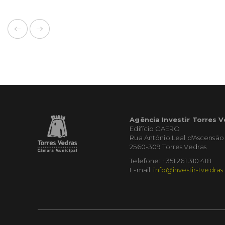
Agência Investir Torres 
Edifício CAERO
Rua António Leal d'Ascensão
2560-309 Torres Vedras
Telefone: +351 261 310 418
E-mail:
info@investir-tvedras