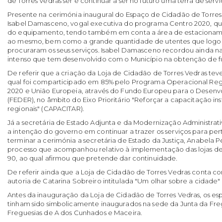
de Torres Vedras ser e continuar a ser no futuro uma terra de servi
Presente na cerimónia inaugural do Espaço de Cidadão de Torres
Isabel Damasceno, vogal executiva do programa Centro 2020, que
do equipamento, tendo também em conta a área de estacionam
ao mesmo, bem como a grande quantidade de utentes que logo 
procuraram os seus serviços. Isabel Damasceno recordou ainda na
intenso que tem desenvolvido com o Município na obtenção de f
De referir que a criação da Loja de Cidadão de Torres Vedras tev
qual foi comparticipado em 85% pelo Programa Operacional Regi
2020 e União Europeia, através do Fundo Europeu para o Desenv
(FEDER), no âmbito do Eixo Prioritário "Reforçar a capacitação ins
regionais" (CAPACITAR).
Já a secretária de Estado Adjunta e da Modernização Administrati
a intenção do governo em continuar a trazer os serviços para pe
terminar a cerimónia a secretária de Estado da Justiça, Anabela 
processo que acompanhou relativo à implementação das lojas de 
90, ao qual afirmou que pretende dar continuidade.
De referir ainda que a Loja de Cidadão de Torres Vedras conta co
autoria de Catarina Sobreiro intitulada "Um olhar sobre a cidade" e
Antes da inauguração da Loja de Cidadão de Torres Vedras, os e
tinham sido simbolicamente inaugurados na sede da Junta da Fre
Freguesias de A dos Cunhados e Maceira.