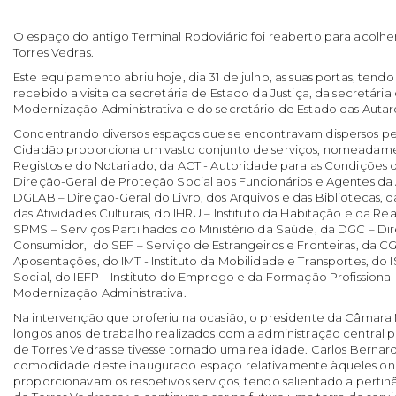
O espaço do antigo Terminal Rodoviário foi reaberto para acolhe
Torres Vedras.
Este equipamento abriu hoje, dia 31 de julho, as suas portas, tend
recebido a visita da secretária de Estado da Justiça, da secretári
Modernização Administrativa e do secretário de Estado das Autar
Concentrando diversos espaços que se encontravam dispersos pel
Cidadão proporciona um vasto conjunto de serviços, nomeadament
Registos e do Notariado, da ACT - Autoridade para as Condições 
Direção-Geral de Proteção Social aos Funcionários e Agentes da 
DGLAB – Direção-Geral do Livro, dos Arquivos e das Bibliotecas, 
das Atividades Culturais, do IHRU – Instituto da Habitação e da Re
SPMS – Serviços Partilhados do Ministério da Saúde, da DGC – Di
Consumidor, do SEF – Serviço de Estrangeiros e Fronteiras, da CG
Aposentações, do IMT - Instituto da Mobilidade e Transportes, do I
Social, do IEFP – Instituto do Emprego e da Formação Profissiona
Modernização Administrativa.
Na intervenção que proferiu na ocasião, o presidente da Câmara
longos anos de trabalho realizados com a administração central 
de Torres Vedras se tivesse tornado uma realidade. Carlos Bernar
comodidade deste inaugurado espaço relativamente àqueles on
proporcionavam os respetivos serviços, tendo salientado a pertin