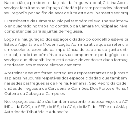
Na ocasião, a presidente da junta da freguesia local, Cristina Abre
serviços facultados no Espaço Cidadão já eram prestados inform
seu regozijo por ao fim de anos de luta este equipamento ser pr
O presidente da Câmara Municipal também relevou na sua interv
o enquadrado no trabalho contínuo da Câmara Municipal ao nível
competências para as juntas de freguesia.
Logo na inauguração dos espaços cidadão do concelho esteve pr
Estado Adjunta e da Modernização Administrativa que se referiu
um excelente exemplo da importância do trabalho conjunto entre
e local, tendo também frisado a sua componente pedagógica da
serviços que disponibilizam está
online
, devendo ser dada formaç
acederem aos mesmos eletronicamente.
A terminar esse ato foram entregues a representantes das juntas
as placas inaugurais respetivas dos espaços cidadão que também 
nas sedes das freguesias de Freiria, Ramalhal, São Pedro da Cadeira,
uniões de freguesia de Carvoeira e Carmões, Dois Portos e Runa
Outeiro da Cabeça e Campelos.
Nos espaços cidadão são também disponibilizados serviços da A
IHRU, da DGC, do SEF, do ISS, da CGA, do IMT, do IEFP e da AMA, 
Autoridade Tributária e Aduaneira.