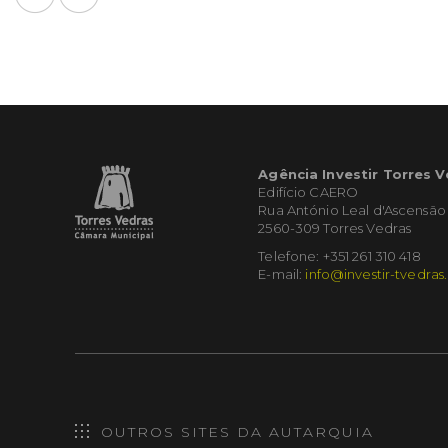
Agência Investir Torres 
Edifício CAERO
Rua António Leal d'Ascensão
2560-309 Torres Vedras
Telefone: +351 261 310 418
E-mail:
info@investir-tvedras
OUTROS SITES DA AUTARQUIA