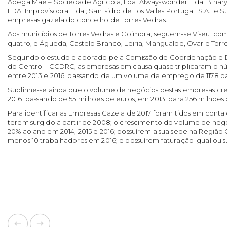
Adega Mãe – Sociedade Agrícola, Lda; Alwayswonder, Lda; Binary
LDA; Improvisobra, Lda.; San Isidro de Los Valles Portugal, S.A., e
empresas gazela do concelho de Torres Vedras.
Aos municípios de Torres Vedras e Coimbra, seguem-se Viseu, com
quatro, e Águeda, Castelo Branco, Leiria, Mangualde, Ovar e Torre
Segundo o estudo elaborado pela Comissão de Coordenação e 
do Centro – CCDRC, as empresas em causa quase triplicaram o n
entre 2013 e 2016, passando de um volume de emprego de 1178 p
Sublinhe-se ainda que o volume de negócios destas empresas cr
2016, passando de 55 milhões de euros, em 2013, para 256 milhões 
Para identificar as Empresas Gazela de 2017 foram tidos em conta 
terem surgido a partir de 2008; o crescimento do volume de negó
20% ao ano em 2014, 2015 e 2016; possuírem a sua sede na Regiã
menos 10 trabalhadores em 2016; e possuírem faturação igual ou su