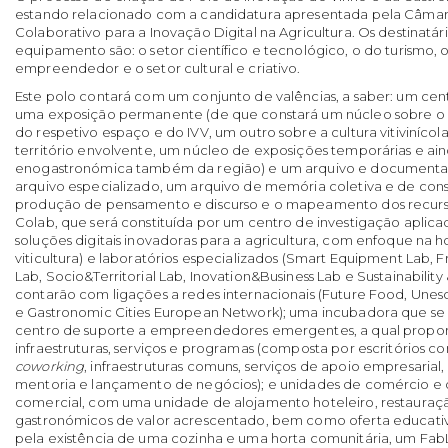
estando relacionado com a candidatura apresentada pela Câmara
Colaborativo para a Inovação Digital na Agricultura. Os destinatá
equipamento são: o setor científico e tecnológico, o do turismo, 
empreendedor e o setor cultural e criativo.
Este polo contará com um conjunto de valências, a saber: um cen
uma exposição permanente (de que constará um núcleo sobre o 
do respetivo espaço e do IVV, um outro sobre a cultura vitiviníco
território envolvente, um núcleo de exposições temporárias e ai
enogastronómica também da região) e um arquivo e documentaç
arquivo especializado, um arquivo de memória coletiva e de cons
produção de pensamento e discurso e o mapeamento dos recursos
Colab, que será constituída por um centro de investigação aplic
soluções digitais inovadoras para a agricultura, com enfoque na hor
viticultura) e laboratórios especializados (Smart Equipment Lab, F
Lab, Socio&Territorial Lab, Inovation&Business Lab e Sustainability
contarão com ligações a redes internacionais (Future Food, Unes
e Gastronomic Cities European Network); uma incubadora que se
centro de suporte a empreendedores emergentes, a qual proporc
infraestruturas, serviços e programas (composta por escritórios c
coworking
, infraestruturas comuns, serviços de apoio empresarial,
mentoria e lançamento de negócios); e unidades de comércio e ofi
comercial, com uma unidade de alojamento hoteleiro, restauraçã
gastronómicos de valor acrescentado, bem como oferta educativa
pela existência de uma cozinha e uma horta comunitária, um Fab