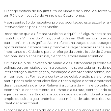
O antigo edifício do IVV (Instituto da Vinha e do Vinho) de Torres 
em Pólo de Inovação do Vinho e da Gastronomia.
A apresentação do respetivo projeto aconteceu esta sexta-feira, di
intervencionar, por Carlos Martins.
Recorde-se que a Câmara Municipal adquiriu há alguns anos as ant
Instituto da Vinha e do Vinho, construídas em 1948, um complexo 
patrimonial muito significativo. A refuncionalização deste espaço 
oportunidade histórica para promover a regeneração urbana e
importante da Cidade e para o reforço da centralidade do Concel
nacional, nos planos cultural, científico, empresarial e turístico.
O futuro Pólo de Inovação do Vinho e da Gastronomia pretende-s
polinuclear, em diálogo com a paisagem e suportada em rede po
interpretação, investigação, mediação e empreendedorismo, nos 
e internacional. Fornecerá contexto de colaboração para o fome
participadas pelo setor científico e tecnológico e setor empresari
desafios societais de hoje. Relevará a cultura da vinha e do vinho,
economia, o conhecimento, o turismo e a cultura, contribuindo 
agendas regionais. Englobará toda a cadeia de valor do setor agr
amplo de cultura gastronómica – património de saberes e rituai
identidade territorial.
O processo de criação do Pólo de Inovação do Vinho e da Gastron