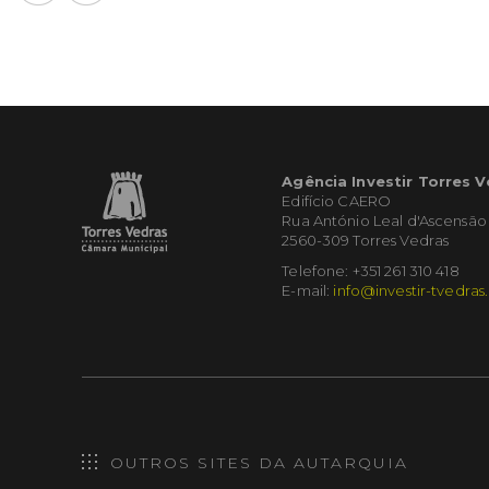
Agência Investir Torres 
Edifício CAERO
Rua António Leal d'Ascensão
2560-309 Torres Vedras
Telefone: +351 261 310 418
E-mail:
info@investir-tvedras
OUTROS SITES DA AUTARQUIA