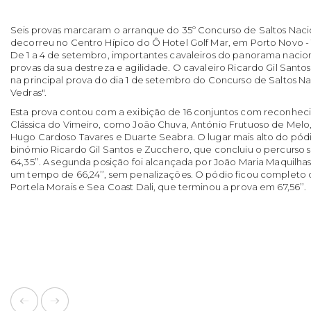
Seis provas marcaram o arranque do 35º Concurso de Saltos Naci
decorreu no Centro Hípico do Ô Hotel Golf Mar, em Porto Novo - 
De 1 a 4 de setembro, importantes cavaleiros do panorama nacion
provas da sua destreza e agilidade. O cavaleiro Ricardo Gil Santo
na principal prova do dia 1 de setembro do Concurso de Saltos Nac
Vedras".
Esta prova contou com a exibição de 16 conjuntos com reconhecida
Clássica do Vimeiro, como João Chuva, António Frutuoso de Melo,
Hugo Cardoso Tavares e Duarte Seabra. O lugar mais alto do pódi
binómio Ricardo Gil Santos e Zucchero, que concluiu o percurso 
64,35’’. A segunda posição foi alcançada por João Maria Maquilh
um tempo de 66,24’’, sem penalizações. O pódio ficou completo
Portela Morais e Sea Coast Dali, que terminou a prova em 67,56’’.