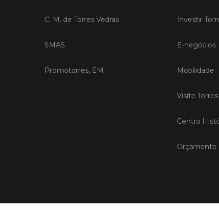
C. M. de Torres Vedras
Investir Tor
SMAS
E-negócios
Promotorres, EM
Mobilidade
Visite Torre
Centro Histó
Orçamento P