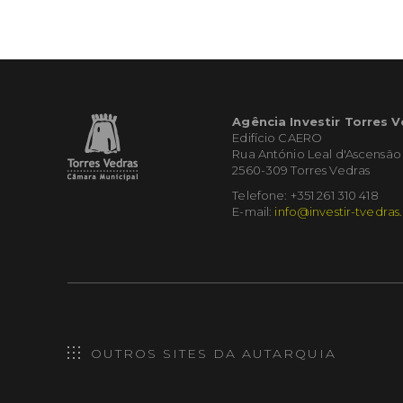
Agência Investir Torres 
Edifício CAERO
Rua António Leal d'Ascensão
2560-309 Torres Vedras
Telefone: +351 261 310 418
E-mail:
info@investir-tvedras
OUTROS SITES DA AUTARQUIA