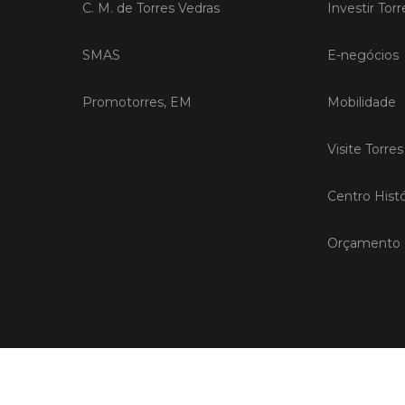
C. M. de Torres Vedras
Investir Tor
SMAS
E-negócios
Promotorres, EM
Mobilidade
Visite Torre
Centro Histó
Orçamento P