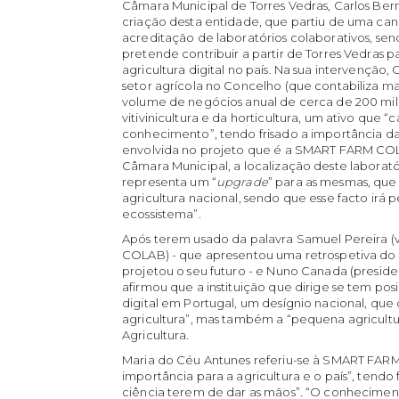
Câmara Municipal de Torres Vedras, Carlos Ber
criação desta entidade, que partiu de uma can
acreditação de laboratórios colaborativos, 
pretende contribuir a partir de Torres Vedra
agricultura digital no país. Na sua intervenção
setor agrícola no Concelho (que contabiliza m
volume de negócios anual de cerca de 200 m
vitivinicultura e da horticultura, um ativo que
conhecimento”, tendo frisado a importância d
envolvida no projeto que é a SMART FARM COL
Câmara Municipal, a localização deste laborató
representa um “
upgrade
” para as mesmas, que 
agricultura nacional, sendo que esse facto irá
ecossistema”.
Após terem usado da palavra Samuel Pereira 
COLAB) - que apresentou uma retrospetiva do t
projetou o seu futuro - e Nuno Canada (preside
afirmou que a instituição que dirige se tem pos
digital em Portugal, um desígnio nacional, que
agricultura”, mas também a “pequena agricultura”
Agricultura.
Maria do Céu Antunes referiu-se à SMART FAR
importância para a agricultura e o país”, tendo
ciência terem de dar as mãos”. “O conheciment