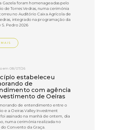
a Gazela foram homenageadas pelo
io de Torres Vedras, numa cerimónia
orreu no Auditório Caixa Agrícola de
Vedras, integrado na programação da
e S. Pedro 2026
 MAIS
do em 08/07/26
cípio estabeleceu
orando de
ndimento com agência
nvestimento de Oeiras
orando de entendimento entre o
io e a Oeiras Valley Investment
foi assinado na manhã de ontem, dia
lho, numa cerimónia realizada no
o do Convento da Graça.