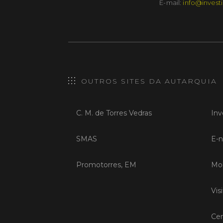
E-mail:
info@investi
OUTROS SITES DA AUTARQUIA
C. M. de Torres Vedras
Inv
SMAS
E-n
Promotorres, EM
Mob
Vis
Cen