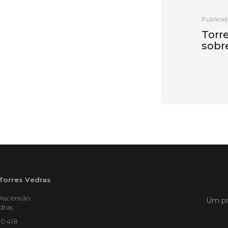
Publicad
Torr
sobr
vinh
Oest
Torres 
uma ses
recuper
afetada
extrema
iniciati
Coopera
com o a
 Torres Vedras
LER
'Ascensão
Um pr
dras
10 418
Publicad