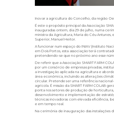
Inovar a agricultura do Concelho, da região Oes
É este o propósito principal da Associação SM
inauguradas ontem, dia 29 de julho, numa cer
ministra da Agricultura, Maria do Céu Antunes, 
Superior, Manuel Heitor.
A funcionar num espaço do INIAV (Instituto Naci
em Dois Portos, esta associação terá contrata
pretendendo-se que no próximo ano esse núme
De referir que a Associação SMART FARM COLAB
por um consórcio de empresas privadas, institu
a investigação aplicada na agricultura e abord
área económica, incluindo as alterações climátic
circular.
Pretende ser uma referência nacional e
agrícola.
É missão da SMART FARM COLAB gerar 
ponta nos setores de produção de horticultura, v
desenvolvimento e implementação de estratégi
técnicas inovadoras com elevada eficiência, 
e em tempo real.
Na cerimónia de inauguração das instalações