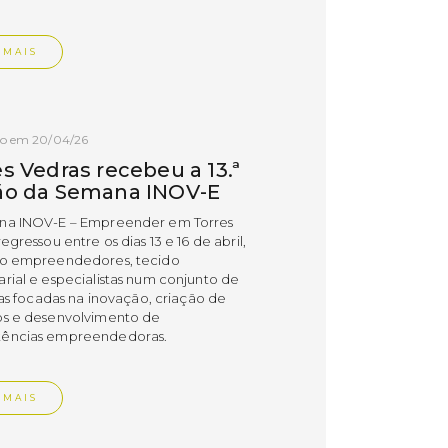
 MAIS
do em 20/04/26
s Vedras recebeu a 13.ª
ão da Semana INOV-E
na INOV-E – Empreender em Torres
egressou entre os dias 13 e 16 de abril,
do empreendedores, tecido
rial e especialistas num conjunto de
vas focadas na inovação, criação de
s e desenvolvimento de
ências empreendedoras.
 MAIS