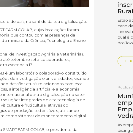
insc
Rura
Estão a
te e do país, no sentido da sua digitalização.
candida
ART FARM COLAB, cujas instalações foram
Innovat
imónia que contou com as presenças da
qual é 
e do ministro da Ciência, Tecnologia e Ensino
dos Jov
onal de Investigação Agrária e Veterinária),
do até setembro sete colaboradores,
LER
ro ascenda a 17.
 é um laboratório colaborativo constituído
ições de investigação e universidades, visando
ando desafios atuais relacionados com esta
Publica
as, a inteligência artificial e a economia
 internacional para a digitalização no setor
Muni
soluções integradas de alta tecnologia de
empr
iticultura e fruticultura, através do
Empr
as de produção sustentáveis, utilizando
Vedr
bem como sistemas de monitoramento digital
As empr
 da SMART FARM COLAB, o presidente da
disting