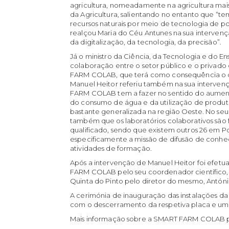
agricultura, nomeadamente na agricultura mais 
da Agricultura, salientando no entanto que “t
recursos naturais por meio de tecnologia de pon
realçou Maria do Céu Antunes na sua intervenç
da digitalização, da tecnologia, da precisão”.
Já o ministro da Ciência, da Tecnologia e do E
colaboração entre o setor público e o privad
FARM COLAB, que terá como consequência o de
Manuel Heitor referiu também na sua interven
FARM COLAB tem a fazer no sentido do aument
do consumo de água e da utilização de produto
bastante generalizada na região Oeste. No seu 
também que os laboratórios colaborativos sã
qualificado, sendo que existem outros 26 em
especificamente a missão de difusão de conh
atividades de formação.
Após a intervenção de Manuel Heitor foi efe
FARM COLAB pelo seu coordenador científico,
Quinta do Pinto pelo diretor do mesmo, Antóni
A cerimónia de inauguração das instalações
com o descerramento da respetiva placa e uma
Mais informação sobre a SMART FARM COLAB p