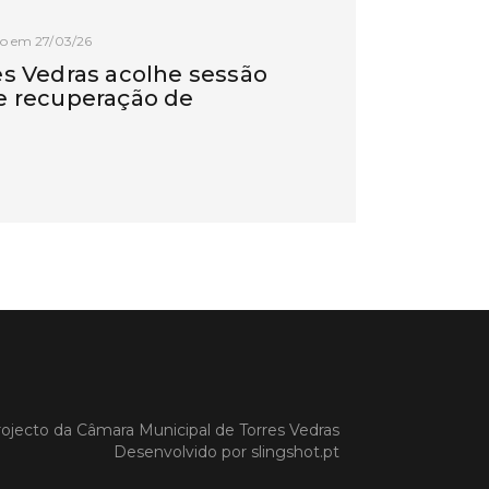
o em 27/03/26
es Vedras acolhe sessão
e recuperação de
as após intempérie no
e
Vedras recebeu, na manhã de hoje,
são de esclarecimento dedicada à
ação das vinhas e das infraestruturas
s pelos episódios de pluviosidade
 que atingiram a região Oeste. A
va foi promovida pela CAP –
tiva de Agricultores de Portugal,
poio da C
 MAIS
ojecto da
Câmara Municipal de Torres Vedras
Desenvolvido por
slingshot.pt
o em 11/02/26