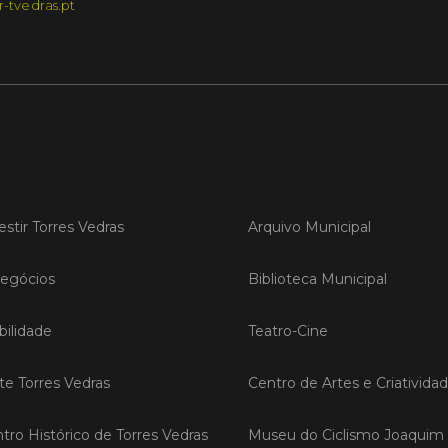
r-tvedras.pt
Torr
pres
O Munic
da Feira
qual dec
em Madr
LER
estir Torres Vedras
Arquivo Municipal
egócios
Biblioteca Municipal
Publica
TORR
ilidade
Teatro-Cine
EcoC
reno
âmbi
ite Torres Vedras
Centro de Artes e Criativida
As incu
EcoCamp
tro Histórico de Torres Vedras
Museu do Ciclismo Joaquim