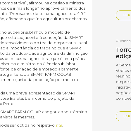
competitiva”, afirmou na ocasião a ministra
emos de ir mais longe” no aproveitamento dos
ta. “Precisamos de ter uma agricultura 4.0 “,
LER
ão, afirmando que “na agricultura precisamos
nsino Superior sublinhou o modelo de
o que está subjacente à conceção da SMART
Publica
senvolvimento do tecido empresarial local.
ção a importância do trabalho que a SMART
Torre
o da produtividade agrícola e da diminuição
ediç
s químicos na agricultura, que é uma prática
discurso o ministro da Ciência sublinhou
A Sema
o fonte de criação de emprego altamente
Vedras r
 Portugal, tendo a SMART FARM COLAB
reunin
ecimento junto da população por meio de
empresa
iniciati
negócio
tuada uma breve apresentação da SMART
compet
 José Barata, bem como do projeto da
o Pinto.
 da SMART FARM COLAB chegou ao seu término
LER
 visita às mesmas.
ode ser obtida no respetivo
site
.