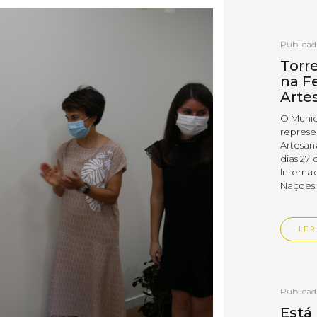
Publica
Torr
na Fe
Arte
O Munic
represe
Artesan
dias 27 
Interna
Nações
LER
Publica
Está