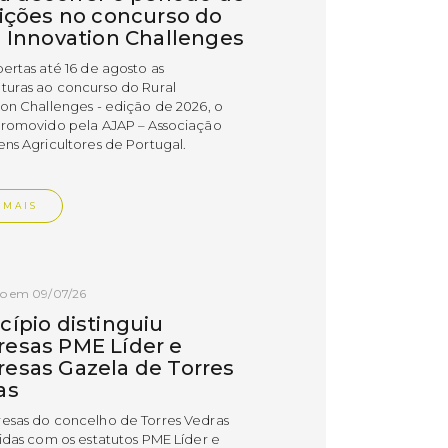
rições no concurso do
l Innovation Challenges
bertas até 16 de agosto as
turas ao concurso do Rural
ion Challenges - edição de 2026, o
promovido pela AJAP – Associação
ens Agricultores de Portugal.
 MAIS
do em 09/07/26
cípio distinguiu
esas PME Líder e
esas Gazela de Torres
as
esas do concelho de Torres Vedras
uidas com os estatutos PME Líder e