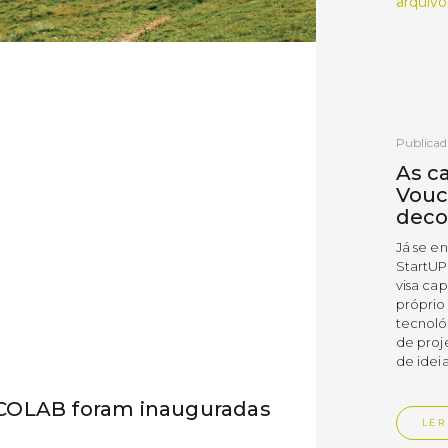
arquivo
Publicad
As c
Vouc
deco
Já se e
StartUP
visa cap
próprio
tecnoló
de proj
de ideia
COLAB foram inauguradas
LER