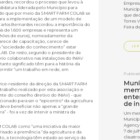
nardes, recordou o processo que levou à
Empres
didatura liderada pelo Município para
Municíp
sendo que por meio da SMART FARM COLAB se
que dec
s para a implementação de um modelo de
Torres 
, Carlos Bernardes recordou a importância do
Feira d
ais de 1.600 empresas e representa um
ilhões de euros), nomeadamente da
 “carece de capacitação, carece de
LER
a “sociedade do conhecimento” estar
AB. De resto, segundo o presidente da
rio colaborativo nas instalações do INIAV
tanto significado têm para a história da
 permitir “um trabalho em rede, em
Publica
Muni
(vice-residente da direção da SMART FARM
mem
rabalho realizado por esta associação e
nte do conselho diretivo do INIAV) - que
ente
icionado para ser o "epicentro" da agricultura
de i
 deve beneficiar não apenas a “grande
 - foi a vez de intervir a ministra da
Um mem
Municíp
Agency 
M COLAB como “uma iniciativa da maior
7 de ju
 frisado a premência “da agricultura e da
claustr
o, a tecnologia têm estado ao serviço da