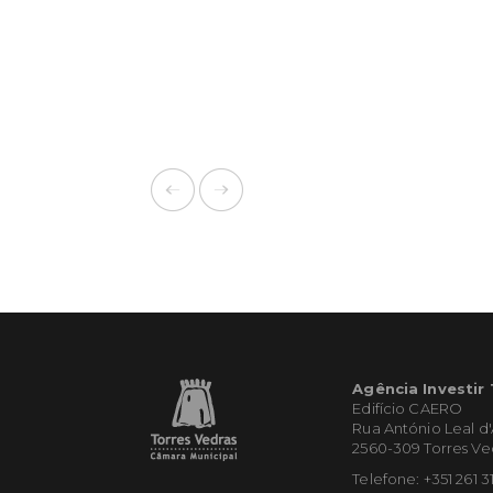
Agência Investir
Edifício CAERO
Rua António Leal d
2560-309 Torres Ve
Telefone: +351 261 3