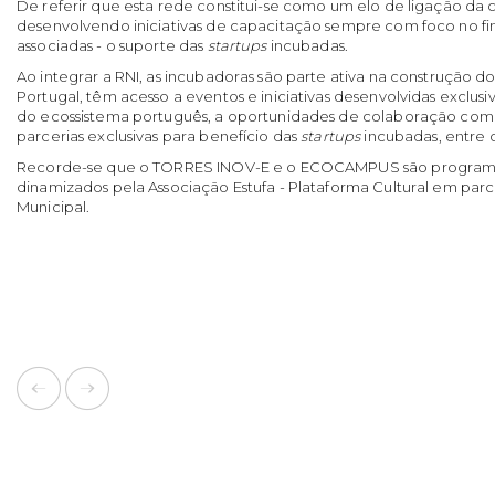
De referir que esta rede constitui-se como um elo de ligação d
desenvolvendo iniciativas de capacitação sempre com foco no fi
associadas - o suporte das
startups
incubadas.
Ao integrar a RNI, as incubadoras são parte ativa na construção 
Portugal, têm acesso a eventos e iniciativas desenvolvidas exclu
do ecossistema português, a oportunidades de colaboração com 
parcerias exclusivas para benefício das
startups
incubadas, entre o
Recorde-se que o TORRES INOV-E e o ECOCAMPUS são progra
dinamizados pela Associação Estufa - Plataforma Cultural em pa
Municipal.