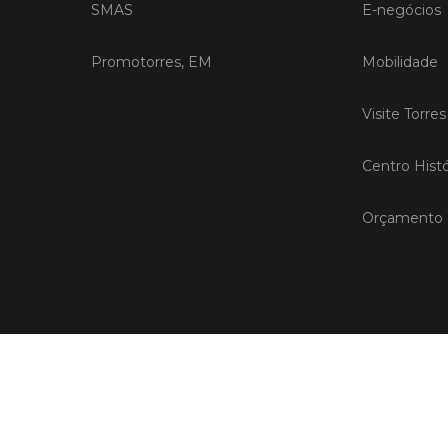
SMAS
E-negócios
Promotorres, EM
Mobilidade
Visite Torre
Centro Histó
Orçamento P