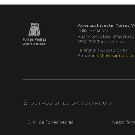
Agência Investir Torres 
Edifício CAERO
Rua António Leal d'Ascensão
2560-309 Torres Vedras
Telefone: +351 261 310 418
E-mail:
info@investir-tvedras
OUTROS SITES DA AUTARQUIA
C. M. de Torres Vedras
Investir Tor