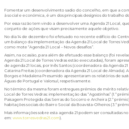
Fomentar um desenvolvimento sadio do concelho, em que a com
à social e económica, é um dos principais desígnios do trabalho d
Por essa razão tem vindo a desenvolver uma Agenda 21 Local, qu
conjunto de ações que visam precisamente aquele objetivo.
No dia 14 de dezembro foi efetuado no recente edifício do Cen
um balanço da implementação da Agenda 21 Local de Torres Vedr
como mote “Agenda 21 Local – Novos desafios”.
Assim, na ocasião, para além de efetuado esse balanço (foi reve
Agenda 21 Local de Torres Vedras estão executadas), foram apre
de agenda 21 locais, por Inês Santos (coordenadora da Agenda 21
Catarina Freitas (coordenadora da Agenda 21 Local de Almada). A
Borges e Madalena Presumido apresentaram os relatórios de sus
Águas de Portugal e Valorsul, respetivamente.
No término da mesma foram entregues prémios de mérito relativo
Local de Torres Vedras: implementação das “Agostinhas” (1.º prémi
Paisagem Protegida das Serras do Socorro e Archeira (2.º prémio)
habitações sociais do Bairro Social da Boavista-Olheiros (3.º prémi
Mais informações sobre esta agenda 21 podem ser consultadas no
em:
www.torresvedras21.com
).