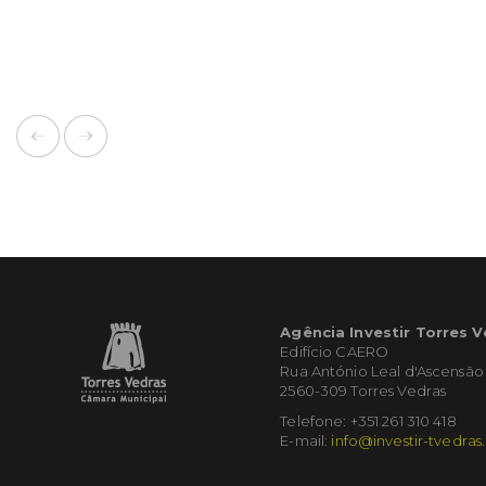
Agência Investir Torres 
Edifício CAERO
Rua António Leal d'Ascensão
2560-309 Torres Vedras
Telefone: +351 261 310 418
E-mail:
info@investir-tvedras