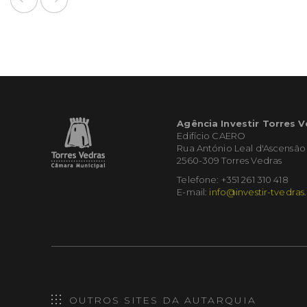
Agência Investir Torres 
Edifício CAERO
Rua António Leal d'Ascensão
2560-309 Torres Vedras
Telefone: +351 261 310 418
E-mail:
info@investir-tvedras
OUTROS SITES DA AUTARQUIA