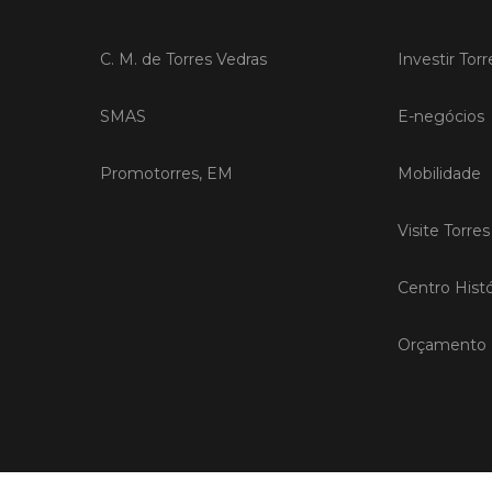
C. M. de Torres Vedras
Investir Tor
SMAS
E-negócios
Promotorres, EM
Mobilidade
Visite Torre
Centro Histó
Orçamento P