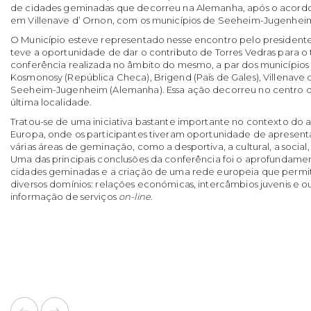
de cidades geminadas que decorreu na Alemanha, após o acordo
em Villenave d’ Ornon, com os municípios de Seeheim-Jugenhei
O Município esteve representado nesse encontro pelo presidente
teve a oportunidade de dar o contributo de Torres Vedras para o
conferência realizada no âmbito do mesmo, a par dos municípios 
Kosmonosy (República Checa), Brigend (País de Gales), Villenave 
Seeheim-Jugenheim (Alemanha). Essa ação decorreu no centro d
última localidade.
Tratou-se de uma iniciativa bastante importante no contexto do a
Europa, onde os participantes tiveram oportunidade de apresent
várias áreas de geminação, como a desportiva, a cultural, a social
Uma das principais conclusões da conferência foi o aprofundamen
cidades geminadas e a criação de uma rede europeia que per
diversos domínios: relações económicas, intercâmbios juvenis e o
informação de serviços
on-line
.