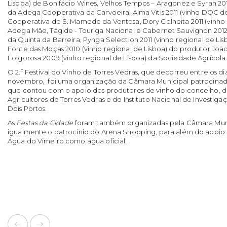
Lisboa) de Bonifácio Wines, Velhos Tempos – Aragonez e Syrah 2011
da Adega Cooperativa da Carvoeira, Alma Vitis 2011 (vinho DOC d
Cooperativa de S. Mamede da Ventosa, Dory Colheita 2011 (vinho 
Adega Mãe, Tágide - Touriga Nacional e Cabernet Sauvignon 2012 
da Quinta da Barreira, Pynga Selection 2011 (vinho regional de Li
Fonte das Moças 2010 (vinho regional de Lisboa) do produtor João
Folgorosa 2009 (vinho regional de Lisboa) da Sociedade Agrícola
O 2.º Festival do Vinho de Torres Vedras, que decorreu entre os di
novembro, foi uma organização da Câmara Municipal patrocina
que contou com o apoio dos produtores de vinho do concelho, d
Agricultores de Torres Vedras e do Instituto Nacional de Investiga
Dois Portos.
As
Festas da Cidade
foram também organizadas pela Câmara Muni
igualmente o patrocínio do Arena Shopping, para além do apoio 
Água do Vimeiro como água oficial.