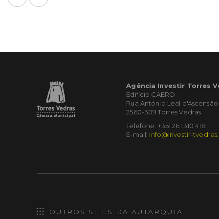
Agência Investir Torres 
Edifício CAERO
Rua António Leal d'Ascensão
2560-309 Torres Vedras
Telefone: +351 261 310 418
E-mail:
info@investir-tvedras
OUTROS SITES DA AUTARQUIA