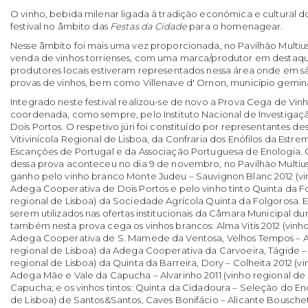
O vinho, bebida milenar ligada à tradição económica e cultural d
festival no âmbito das
Festas da Cidade
para o homenagear.
Nesse âmbito foi mais uma vez proporcionada, no Pavilhão Multiu
venda de vinhos torrienses, com uma marca/produtor em destaqu
produtores locais estiveram representados nessa área onde em
provas de vinhos, bem como Villenave d' Ornon, município gemin
Integrado neste festival realizou-se de novo a Prova Cega de Vin
coordenada, como sempre, pelo Instituto Nacional de Investigaçã
Dois Portos. O respetivo júri foi constituído por representantes de
Vitivinícola Regional de Lisboa, da Confraria dos Enófilos da Estr
Escanções de Portugal e da Associação Portuguesa de Enologia.
dessa prova aconteceu no dia 9 de novembro, no Pavilhão Multiuso
ganho pelo vinho branco Monte Judeu – Sauvignon Blanc 2012 (vin
Adega Cooperativa de Dois Portos e pelo vinho tinto Quinta da F
regional de Lisboa) da Sociedade Agrícola Quinta da Folgorosa. Es
serem utilizados nas ofertas institucionais da Câmara Municipal du
também nesta prova cega os vinhos brancos: Alma Vitis 2012 (vinh
Adega Cooperativa de S. Mamede da Ventosa, Velhos Tempos – Ari
regional de Lisboa) da Adega Cooperativa da Carvoeira, Tágide –
regional de Lisboa) da Quinta da Barreira, Dory – Colheita 2012 (v
Adega Mãe e Vale da Capucha – Alvarinho 2011 (vinho regional de 
Capucha; e os vinhos tintos: Quinta da Cidadoura – Seleção do En
de Lisboa) de Santos&Santos, Caves Bonifácio – Alicante Bouschet