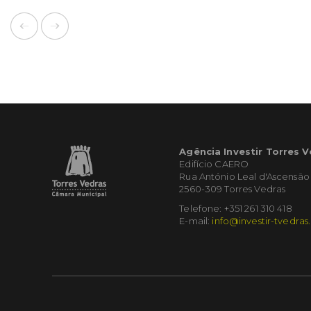
Agência Investir Torres 
Edifício CAERO
Rua António Leal d'Ascensão
2560-309 Torres Vedras
Telefone: +351 261 310 418
E-mail:
info@investir-tvedras