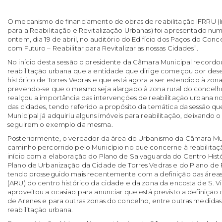
O mecanismo de financiamento de obras de reabilitação
IFRRU
(
para a Reabilitação e Revitalização Urbanas) foi apresentado nu
ontem, dia 19 de abril, no auditório do Edifício dos Paços do Conce
com Futuro – Reabilitar para Revitalizar as nossas Cidades”.
No início desta sessão o presidente da Câmara Municipal recordo
reabilitação urbana que a entidade que dirige começou por des
histórico de Torres Vedras e que está agora a ser estendido à zon
prevendo-se que o mesmo seja alargado à zona rural do concelho
realçou a importância das intervenções de reabilitação urbana no
das cidades, tendo referido a propósito da temática da sessão q
Municipal já adquiriu alguns imóveis para reabilitação, deixando 
seguirem o exemplo da mesma.
Posteriormente, o vereador da área do Urbanismo da Câmara Mu
caminho percorrido pelo Município no que concerne à reabilitaçã
início com a elaboração do Plano de Salvaguarda do Centro Histó
Plano de Urbanização da Cidade de Torres Vedras e do Plano de
tendo prosseguido mais recentemente com a definição das áreas
(ARU) do centro histórico da cidade e da zona da encosta de S. V
aproveitou a ocasião para anunciar que está previsto a definiçã
de Arenes e para outras zonas do concelho, entre outras medida
reabilitação urbana.