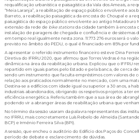
requalificação urbanística e paisagística da Vala dos Ameais, a re
“Meia Laranja”, a reabilitação de espaço público envolvente aos ba
Barreto, a reabilitação paisagística da encosta do Choupal e a re
paisagística do espaço público envolvente ao antigo Matadouro M
extensão da rede de
bike stations
da cidade também à encosta de
instalação de paragens de chegada e confluência e de sistemas d
em tempo real igualmente nesta zona. 11.773 276 euros será o valo
previsto no âmbito do PEDU, o qual é financiado em 85% por fund
A apresentar o referido instrumento financeiro esteve Dina Ferre
Diretiva do IFRRU 2020, que afirmou que Torres Vedras é na regiã
dinâmica na área da reabilitação urbana. Explicou que o IFFRU re
repartido em iguais partes pelo Estado e pela banca, de cerca de 
sendo um instrumento que faculta empréstimos com valores de
relação aos praticados normalmente no mercado, com uma matu
Destina-se a edifícios com idade igual ou superior a 30 anos, a habi
industriais abandonados, obrigando os respetivos projetos a ter 
eficiência energética. Referiu também que a sua área de abrang
podendo vir a abranger áreas de reabilitação urbana que venham a
No término da sessão usaram da palavra representantes das instit
no
IFRRU,
mais concretamente Luís Rebelo de Almeida (Santander
BCP) e Irménio Ferreira Silva (BPI).
A sessão, que encheu o auditório do Edifício dos Paços do Conc
período de debate e esclarecimento de dúvidas.