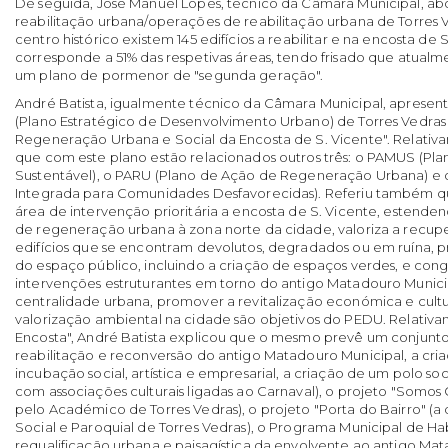
De seguida, José Manuel Lopes, técnico da Câmara Municipal, ab
reabilitação urbana/operações de reabilitação urbana de Torres 
centro histórico existem 145 edifícios a reabilitar e na encosta de 
corresponde a 51% das respetivas áreas, tendo frisado que atualm
um plano de pormenor de "segunda geração".
André Batista, igualmente técnico da Câmara Municipal, apres
(Plano Estratégico de Desenvolvimento Urbano) de Torres Vedras
Regeneração Urbana e Social da Encosta de S. Vicente". Relati
que com este plano estão relacionados outros três: o PAMUS (Pl
Sustentável), o PARU (Plano de Ação de Regeneração Urbana) e 
Integrada para Comunidades Desfavorecidas). Referiu também
área de intervenção prioritária a encosta de S. Vicente, estenden
de regeneração urbana à zona norte da cidade, valoriza a recu
edifícios que se encontram devolutos, degradados ou em ruína, 
do espaço público, incluindo a criação de espaços verdes, e co
intervenções estruturantes em torno do antigo Matadouro Munici
centralidade urbana, promover a revitalização económica e cultur
valorização ambiental na cidade são objetivos do PEDU. Relativ
Encosta", André Batista explicou que o mesmo prevê um conjunto 
reabilitação e reconversão do antigo Matadouro Municipal, a cr
incubação social, artística e empresarial, a criação de um polo soci
com associações culturais ligadas ao Carnaval), o projeto "Somo
pelo Académico de Torres Vedras), o projeto "Porta do Bairro" (a
Social e Paroquial de Torres Vedras), o Programa Municipal de Hab
requalificação urbana e paisagística da envolvente ao antigo Mat