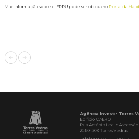
Mais informação sobre o
IFRRU
pode ser obtida no
Portal da Hab
Agência Investir Torres 
Edifício CAERO
Rua António Leal d'Ascensão
2560-309 Torres Vedras