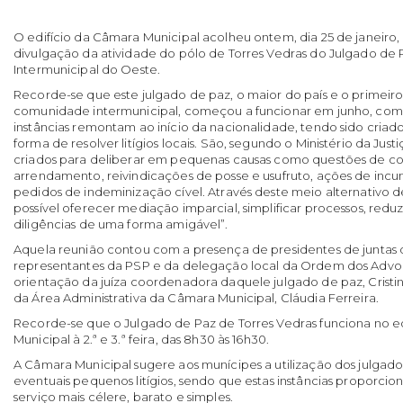
O edifício da Câmara Municipal acolheu ontem, dia 25 de janeiro
divulgação da atividade do pólo de Torres Vedras do Julgado d
Intermunicipal do Oeste.
Recorde-se que este julgado de paz, o maior do país e o primeiro
comunidade intermunicipal, começou a funcionar em junho, com 
instâncias remontam ao início da nacionalidade, tendo sido criad
forma de resolver litígios locais. São, segundo o Ministério da Justiç
criados para deliberar em pequenas causas como questões de c
arrendamento, reivindicações de posse e usufruto, ações de inc
pedidos de indeminização cível. Através deste meio alternativo de
possível oferecer mediação imparcial, simplificar processos, reduzi
diligências de uma forma amigável”.
Aquela reunião contou com a presença de presidentes de juntas d
representantes da PSP e da delegação local da Ordem dos Advo
orientação da juíza coordenadora daquele julgado de paz, Cristi
da Área Administrativa da Câmara Municipal, Cláudia Ferreira.
Recorde-se que o Julgado de Paz de Torres Vedras funciona no e
Municipal à 2.ª e 3.ª feira, das 8h30 às 16h30.
A Câmara Municipal sugere aos munícipes a utilização dos julgado
eventuais pequenos litígios, sendo que estas instâncias proporci
serviço mais célere, barato e simples.