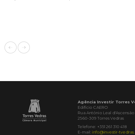
Agência Investir Torres 
Edifício CAERO
Rua António Leal d'Ascensão
2560-309 Torres Vedras
Telefone: +351 261 310 418
E-mail:
info@investir-tvedras