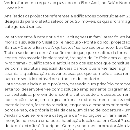
Vedras foram entregues no passado dia 15 de Abril, no Salão Nobr
Concelho.
Analisados os projectos referentes a edificações construídas em 
designada para o efeito seleccionou 23 imóveis, os quais foram 
categorias distintas.
Relativamente à categoria de "Habitações Unifamiliares", foi atrib
moradia situada no Casal do Telhadouro - Ponte do Rol, project
Barros + Castelo Branco Arquitectos", sendo seu promotor Luís Ca
Tratou-se de uma decisão unânime do júri, que resultou da form
construção associa "implantação", "relação do Edifício com o lug
"Programa - qualificação e articulação dos espaços que constitue
Se com a estrutura espacial da casa parece querer-se fazer signifi
assenta, a qualificação dos vários espaços que compõe a casa r
para um sentido notável de estadia e de conforto.
Entende-se ainda que o projecto, baseado num princípio composit
entanto, desenvolver-se como solução simplesmente diagramát
contextualista, preferindo encontrar, através de processos corren
construção triviais, uma lógica própria e extremamente consisten
materialização, fazendo ressaltar, enquanto elementos primordiai
porque não, da própria ideia da casa, um plano de cobertura - 
Ainda no que se refere à categoria de "Habitações Unifamiliares", o
menção honrosa a uma outra habitação localizada em Casal Passar
do Arquitecto José Rodrigues Gomes, sendo seu promotor Aida Ma