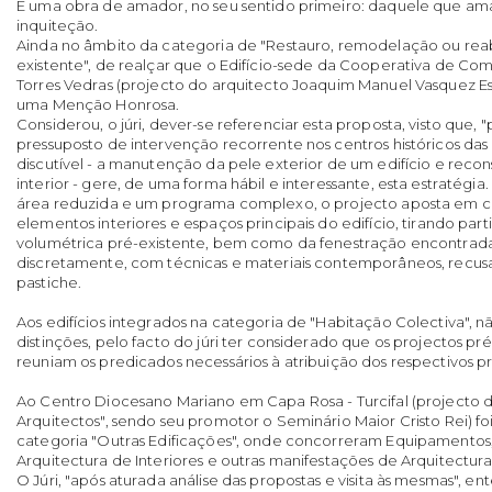
É uma obra de amador, no seu sentido primeiro: daquele que ama
inquiteção.
Ainda no âmbito da categoria de "Restauro, remodelação ou reab
existente", de realçar que o Edifício-sede da Cooperativa de Co
Torres Vedras (projecto do arquitecto Joaquim Manuel Vasquez Es
uma Menção Honrosa.
Considerou, o júri, dever-se referenciar esta proposta, visto que,
pressuposto de intervenção recorrente nos centros históricos da
discutível - a manutenção da pele exterior de um edifício e recons
interior - gere, de uma forma hábil e interessante, esta estratég
área reduzida e um programa complexo, o projecto aposta em ca
elementos interiores e espaços principais do edifício, tirando par
volumétrica pré-existente, bem como da fenestração encontrada,
discretamente, com técnicas e materiais contemporâneos, recus
pastiche.
Aos edifícios integrados na categoria de "Habitação Colectiva", n
distinções, pelo facto do júri ter considerado que os projectos p
reuniam os predicados necessários à atribuição dos respectivos p
Ao Centro Diocesano Mariano em Capa Rosa - Turcifal (projecto 
Arquitectos", sendo seu promotor o Seminário Maior Cristo Rei) foi
categoria "Outras Edificações", onde concorreram Equipamentos, I
Arquitectura de Interiores e outras manifestações de Arquitectura
O Júri, "após aturada análise das propostas e visita às mesmas", e