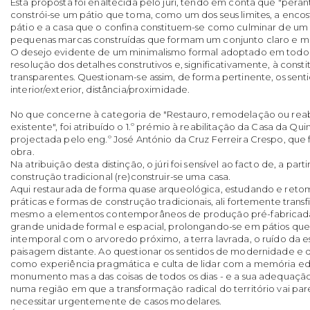
Esta proposta foi enaltecida pelo júri, tendo em conta que "pera
constrói-se um pátio que toma, como um dos seus limites, a encost
pátio e a casa que o confina constituem-se como culminar de u
pequenas marcas construídas que formam um conjunto claro e mui
O desejo evidente de um minimalismo formal adoptado em todo 
resolução dos detalhes construtivos e, significativamente, à constit
transparentes. Questionam-se assim, de forma pertinente, os sent
interior/exterior, distância/proximidade.
No que concerne à categoria de "Restauro, remodelação ou reab
existente", foi atribuído o 1.º prémio à reabilitação da Casa da Qu
projectada pelo eng.º José António da Cruz Ferreira Crespo, que
obra.
Na atribuição desta distinção, o júri foi sensível ao facto de, a par
construção tradicional (re)construir-se uma casa.
Aqui restaurada de forma quase arqueológica, estudando e ret
práticas e formas de construção tradicionais, ali fortemente trans
mesmo a elementos contemporâneos de produção pré-fabricada
grande unidade formal e espacial, prolongando-se em pátios q
intemporal com o arvoredo próximo, a terra lavrada, o ruído da e
paisagem distante. Ao questionar os sentidos de modernidade e de
como experiência pragmática e culta de lidar com a memória edi
monumento mas a das coisas de todos os dias - e a sua adequação 
numa região em que a transformação radical do território vai par
necessitar urgentemente de casos modelares.