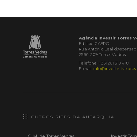
Agência Investir Torres 
Edifício CAERO
Rua António Leal d'Ascensão
2560-309 Torres Vedras
Telefone: +351 261 310 418
E-mail:
info@investir-tvedras
OUTROS SITES DA AUTARQUIA
C. M. de Torres Vedras
Investir Tor