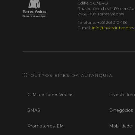
Edifício CAERO
Rua António Leal d'Ascensão
2560-309 Torres Vedras
Telefone: +351 261 310 418
E-mail:
info@investir-tvedras
OUTROS SITES DA AUTARQUIA
C. M. de Torres Vedras
Investir Tor
SMAS
E-negócios
Promotorres, EM
Mobilidade