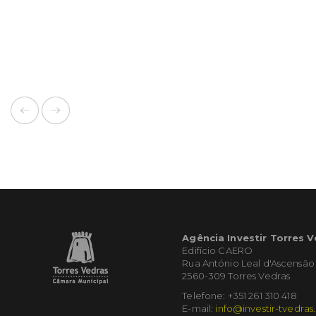
Agência Investir Torres 
Edifício CAERO
Rua António Leal d'Ascensão
2560-309 Torres Vedras
Telefone: +351 261 310 418
E-mail:
info@investir-tvedras