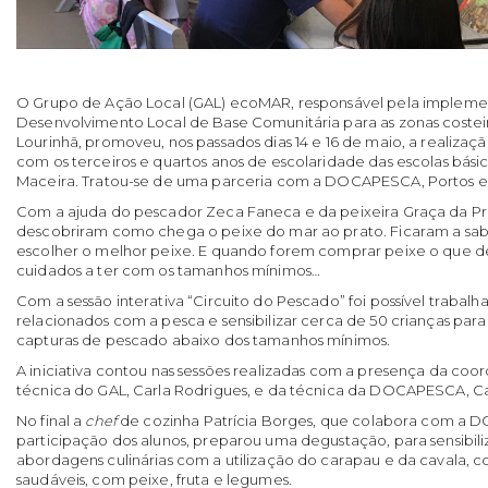
O Grupo de Ação Local (GAL) ecoMAR, responsável pela impleme
Desenvolvimento Local de Base Comunitária para as zonas costeir
Lourinhã, promoveu, nos passados dias 14 e 16 de maio, a realizaçã
com os terceiros e quartos anos de escolaridade das escolas básic
Maceira. Tratou-se de uma parceria com a DOCAPESCA, Portos e 
Com a ajuda do pescador Zeca Faneca e da peixeira Graça da Pra
descobriram como chega o peixe do mar ao prato. Ficaram a sa
escolher o melhor peixe. E quando forem comprar peixe o que 
cuidados a ter com os tamanhos mínimos…
Com a sessão interativa “Circuito do Pescado” foi possível trabalh
relacionados com a pesca e sensibilizar cerca de 50 crianças par
capturas de pescado abaixo dos tamanhos mínimos.
A iniciativa contou nas sessões realizadas com a presença da co
técnica do GAL, Carla Rodrigues, e da técnica da DOCAPESCA, Ca
No final a
chef
de cozinha Patrícia Borges, que colabora com a
participação dos alunos, preparou uma degustação, para sensibil
abordagens culinárias com a utilização do carapau e da cavala, 
saudáveis, com peixe, fruta e legumes.