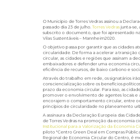
O Município de Torres Vedras assinou a Declar
passado dia 23 de julho.
Torres Vedras
junta-se,
subscrito o documento, que foi apresentado n
Vilas Sustentáveis – Mannheim2020.
O objetivo passa por garantir que as cidades
circularidade. De forma a acelerar a transiç
circular, as cidades e regiões que assinam a
embaixadores e defender uma economia circ
eficiência de recursos, de baixo carbono e soc
Através do trabalho em rede, os signatários irã
consciencialização sobre os benefícios políticos
prazo da economia circular. Para isso, as cidad
promover o envolvimento de agentes locais e 
encorajem o comportamento circular, entre o
princípios de circularidade no planeamento urb
A assinaura da Declaração Europeia das Cidades
de Torres Vedras na promoção da economia cir
Institucional para a Valorização da Economia C
piloto "Centro Green Deal em Compras Públic
Regional de Economia Circular do Centro, é m