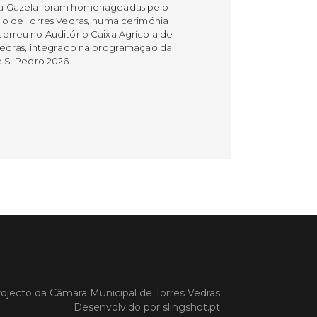
a Gazela foram homenageadas pelo
io de Torres Vedras, numa cerimónia
orreu no Auditório Caixa Agrícola de
Vedras, integrado na programação da
e S. Pedro 2026
 MAIS
do em 08/07/26
cípio estabeleceu
orando de
ndimento com agência
nvestimento de Oeiras
orando de entendimento entre o
io e a Oeiras Valley Investment
foi assinado na manhã de ontem, dia
ojecto da
Câmara Municipal de Torres Vedras
lho, numa cerimónia realizada no
Desenvolvido por
slingshot.pt
o do Convento da Graça.