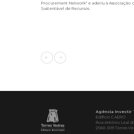
Procurement Network" e aderiu à Associação d
Sustentável de Recursos.
Agência Investir
Edifício CAERO
Rua António Leal d
2560-309 Torres Ve