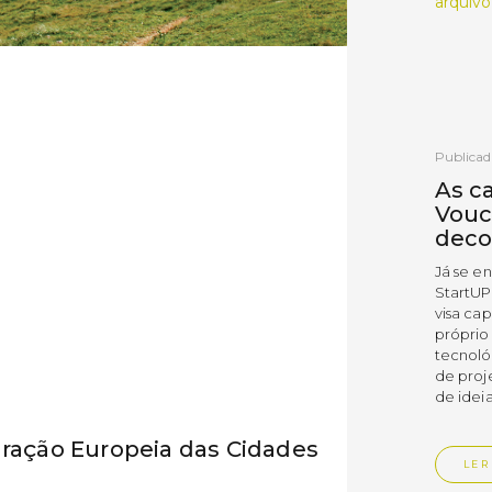
arquivo
Publicad
As c
Vouc
deco
Já se e
StartUP
visa cap
próprio
tecnoló
de proj
de ideia
aração Europeia das Cidades
LER