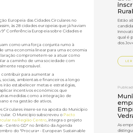
insc
Rura
ação Europeia das Cidades Circulares no
Estão a
 assim, às 28 cidades europeias que já haviam
candida
a 9ª Conferência Europeia sobre Cidades e
Innovat
qual é 
dos Jov
 atuam como uma força conjunta rumo à
ão de uma economia linear para uma economia
 declaração comprometem-se a atuar como
ular a caminho de uma sociedade com
LER
ialmente responsável.
o contribuir para aumentar a
, sociais, ambientais e financeiros a longo
es irão estabelecer metas e estratégias,
Publica
aplicar incentivos económicos que
Muni
utras medidas como a integração de
ano e na gestão de ativos.
empr
Empr
 Circulares insere-se na aposta do Município
cular. O Município subscreveu o
Pacto
Vedr
ircular na Região Centro
, integra o projeto
As empr
as - Centro GD" no âmbito da Agenda
disting
embro do "Procura+ - European Sustainable