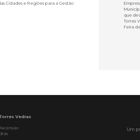
as Cidades e Regiões para a Gestão
Empres
Municíp
que dec
Torres 
Feira d
LER
Publica
Muni
mem
ente
de i
Um mem
 Torres Vedras
Municíp
Agency 
'Ascensão
Um pr
7 de ju
dras
claustr