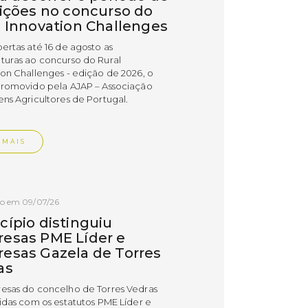
rições no concurso do
l Innovation Challenges
bertas até 16 de agosto as
turas ao concurso do Rural
ion Challenges - edição de 2026, o
promovido pela AJAP – Associação
ens Agricultores de Portugal.
 MAIS
do em 09/07/26
cípio distinguiu
esas PME Líder e
esas Gazela de Torres
as
esas do concelho de Torres Vedras
uidas com os estatutos PME Líder e