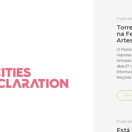
Publica
Torr
na Fe
Arte
O Munic
represe
Artesan
dias 27 
Interna
Nações
LER
Publica
Está