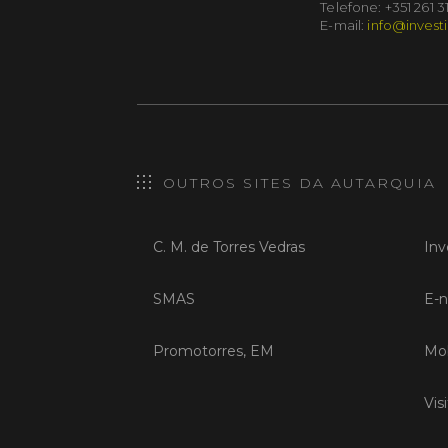
Telefone: +351 261 3
E-mail:
info@investi
OUTROS SITES DA AUTARQUIA
C. M. de Torres Vedras
Inv
SMAS
E-n
Promotorres, EM
Mob
Vis