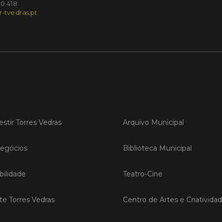
10 418
r-tvedras.pt
LER
Publica
Torre
ediç
A Sema
Vedras r
estir Torres Vedras
Arquivo Municipal
reunin
empresa
egócios
Biblioteca Municipal
iniciati
negócio
compet
ilidade
Teatro-Cine
LER
ite Torres Vedras
Centro de Artes e Criativida