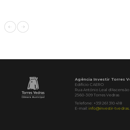
Agência Investir Torres 
Edifício CAERO
Rua António Leal d'Ascensão
2560-309 Torres Vedras
Telefone: +351 261 310 418
E-mail:
info@investir-tvedras