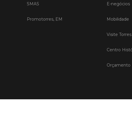
SMAS
E-negócios
Promotorres, EM
Mobilidade
Visite Torre
Centro Histó
Orçamento P