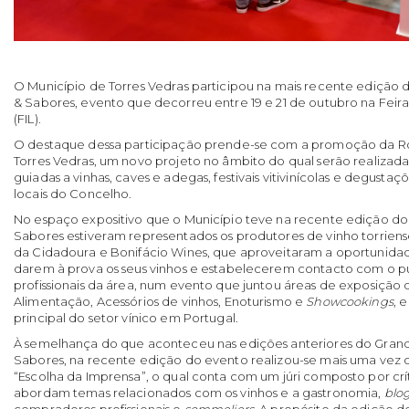
O Município de Torres Vedras participou na mais recente edição 
& Sabores, evento que decorreu entre 19 e 21 de outubro na Feira
(FIL).
O destaque dessa participação prende-se com a promoção da R
Torres Vedras, um novo projeto no âmbito do qual serão realizadas
guiadas a vinhas, caves e adegas, festivais vitivinícolas e degustaç
locais do Concelho.
No espaço expositivo que o Município teve na recente edição do
Sabores estiveram representados os produtores de vinho torriens
da Cidadoura e Bonifácio Wines, que aproveitaram a oportunid
darem à prova os seus vinhos e estabelecerem contacto com o p
profissionais da área, num evento que juntou áreas de exposição 
Alimentação, Acessórios de vinhos, Enoturismo e
Showcookings
, 
principal do setor vínico em Portugal.
À semelhança do que aconteceu nas edições anteriores do Grand
Sabores, na recente edição do evento realizou-se mais uma vez 
“Escolha da Imprensa”, o qual conta com um júri composto por críti
abordam temas relacionados com os vinhos e a gastronomia,
blo
compradores profissionais e
sommeliers
. A propósito da edição d