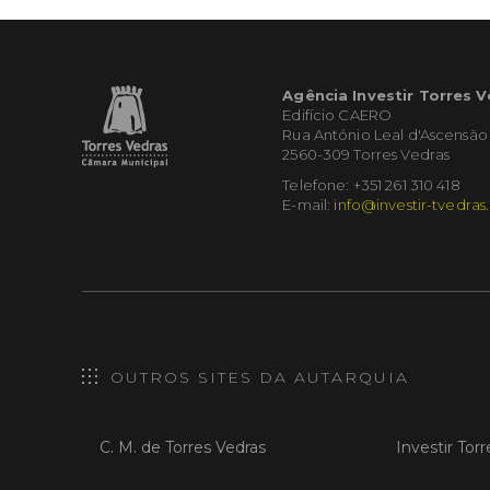
Agência Investir Torres 
Edifício CAERO
Rua António Leal d'Ascensão
2560-309 Torres Vedras
Telefone: +351 261 310 418
E-mail:
info@investir-tvedras
OUTROS SITES DA AUTARQUIA
C. M. de Torres Vedras
Investir Tor