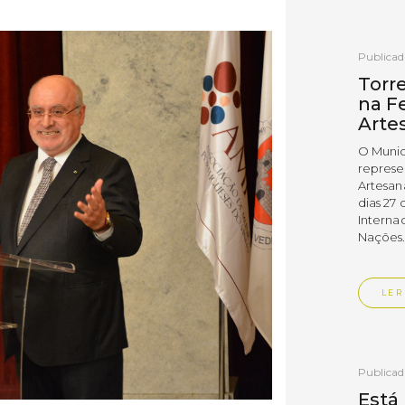
Publica
Torr
na Fe
Arte
O Munic
represe
Artesan
dias 27 
Interna
Nações
LER
Publica
Está