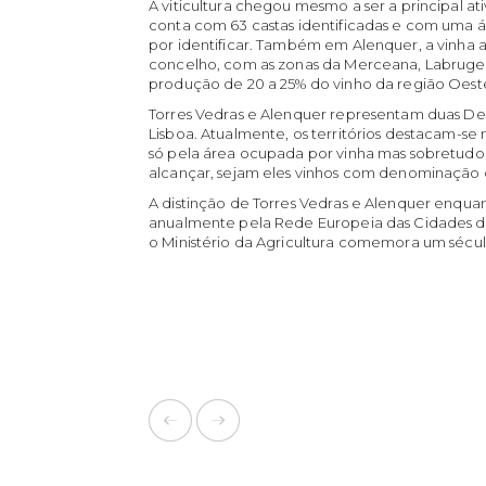
A viticultura chegou mesmo a ser a principal a
conta com 63 castas identificadas e com uma á
por identificar. Também em Alenquer, a vinha
concelho, com as zonas da Merceana, Labrugei
produção de 20 a 25% do vinho da região Oest
Torres Vedras e Alenquer representam duas 
Lisboa. Atualmente, os territórios destacam-se
só pela área ocupada por vinha mas sobretudo p
alcançar, sejam eles vinhos com denominação d
A distinção de Torres Vedras e Alenquer enquan
anualmente pela Rede Europeia das Cidades d
o Ministério da Agricultura comemora um sécul