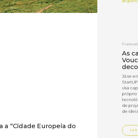
arquivo
Publicad
As c
Vouc
deco
Já se e
StartUP
visa cap
próprio
tecnoló
de proj
de ideia
ia a “Cidade Europeia do
LER