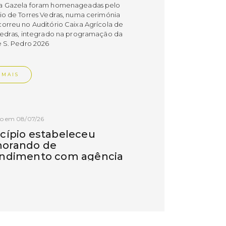
a Gazela foram homenageadas pelo
io de Torres Vedras, numa cerimónia
orreu no Auditório Caixa Agrícola de
Vedras, integrado na programação da
e S. Pedro 2026
 MAIS
do em 08/07/26
cípio estabeleceu
orando de
ndimento com agência
nvestimento de Oeiras
orando de entendimento entre o
io e a Oeiras Valley Investment
foi assinado na manhã de ontem, dia
lho, numa cerimónia realizada no
o do Convento da Graça.