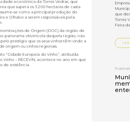
tividade económica de Torres Vedras, que
Empres
rea que supera os 3.200 hectares de casta
Municíp
 assume-se como a principal produção do
que dec
ra e Olhalvo a serem responsáveis pela
Torres 
e.
Feira d
Denominações de Origem (DOC) da região de
 no panorama vitivinícola daquela região, não
elo prestígio que os seus vinhos têm vindo a
LER
e origem ou vinhos regionais.
to “Cidade Europeia do Vinho”, atribuída
o Vinho – RECEVIN, acontece no ano em que
o de existência.
Publica
Muni
mem
ente
de i
Um mem
Municíp
Agency 
7 de ju
claustr