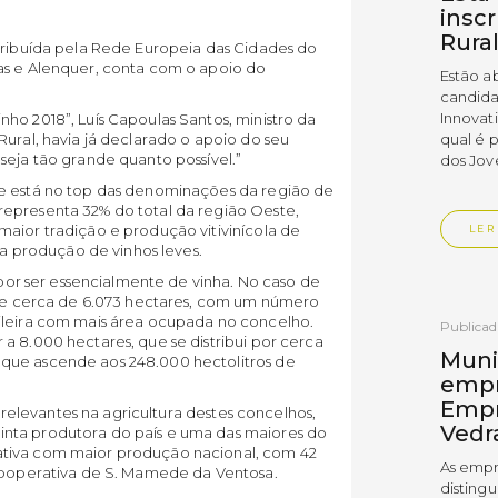
insc
Rura
atribuída pela Rede Europeia das Cidades do
as e Alenquer, conta com o apoio do
Estão a
candida
Innovat
ho 2018”, Luís Capoulas Santos, ministro da
Rural, havia já declarado o apoio do seu
qual é 
seja tão grande quanto possível.”
dos Jov
ue está no top das denominações da região de
epresenta 32% do total da região Oeste,
aior tradição e produção vitivinícola de
LER
 na produção de vinhos leves.
, por ser essencialmente de vinha. No caso de
e de cerca de 6.073 hectares, com um número
ileira com mais área ocupada no concelho.
Publica
a 8.000 hectares, que se distribui por cerca
Muni
que ascende aos 248.000 hectolitros de
empr
Empr
s relevantes na agricultura destes concelhos,
Vedr
nta produtora do país e uma das maiores do
ativa com maior produção nacional, com 42
As empr
 Cooperativa de S. Mamede da Ventosa.
disting