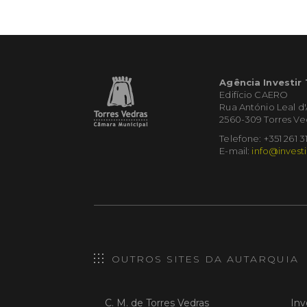
Agência Investir
Edifício CAERO
Rua António Leal d
2560-309 Torres Ve
Telefone: +351 261 3
E-mail:
info@investi
OUTROS SITES DA AUTARQUIA
C. M. de Torres Vedras
Inv