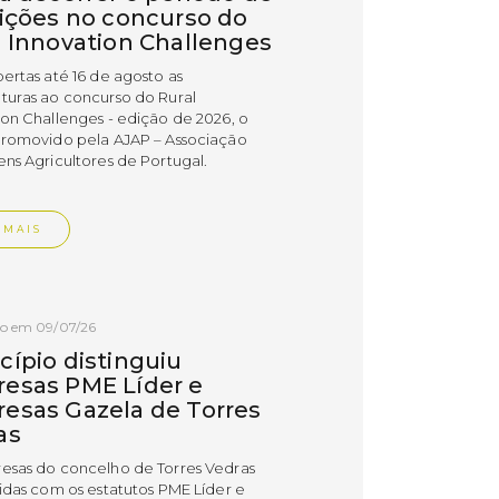
rições no concurso do
l Innovation Challenges
bertas até 16 de agosto as
turas ao concurso do Rural
ion Challenges - edição de 2026, o
promovido pela AJAP – Associação
ens Agricultores de Portugal.
 MAIS
do em 09/07/26
cípio distinguiu
esas PME Líder e
esas Gazela de Torres
as
esas do concelho de Torres Vedras
uidas com os estatutos PME Líder e