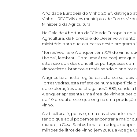
A “Cidade Europeia do Vinho 2018”, distinção 
Vinho – RECEVIN aos municípios de Torres Vedr
Ministério da Agricultura.
Na Gala de Abertura da “Cidade Europeia do Vin
Agricultura, da Floresta e do Desenvolvimento 
ministério para que o sucesso deste programa “
“Torres Vedras e Alenquer têm 75% do vinho q
Lisboa”, lembrou. Com uma área conjunta que r
estes são dois dos concelhos portugueses com m
vinhos tintos, brancos e rosés, sendo pioneiros
A agricultura nesta região caracteriza-se, pois
Torres Vedras, esta reflete-se numa superfíci
de explorações que chega aos 2.885, sendo a f
Alenquer apresenta uma área de vinha superior 
de 40 produtores e que origina uma produção 
vinho.
A viticultura é, por isso, uma das atividades mai
sendo que aqui podemos encontrar a maior qui
mundo, a Casa Santos Lima, e a adega cooper
milhões de litros de vinho (em 2016), a Adega