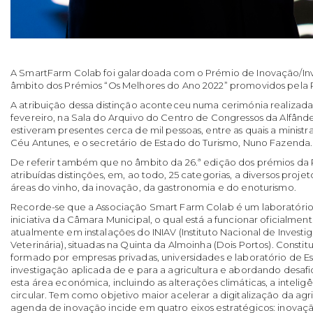
A SmartFarm Colab foi galardoada com o Prémio de Inovação/In
âmbito dos Prémios “Os Melhores do Ano 2022” promovidos pela R
A atribuição dessa distinção aconteceu numa cerimónia realizada
fevereiro, na Sala do Arquivo do Centro de Congressos da Alfând
estiveram presentes cerca de mil pessoas, entre as quais a ministr
Céu Antunes, e o secretário de Estado do Turismo, Nuno Fazenda.
De referir também que no
âmbito da 26.ª edição dos prémios da 
atribuídas distinções, em, ao todo, 25 categorias, a
diversos projet
áreas do vinho, da inovação, da gastronomia e do enoturismo.
Recorde-se que a Associação Smart Farm Colab é um laboratório
iniciativa da Câmara Municipal, o qual está a funcionar oficialmen
atualmente em instalações do INIAV (Instituto Nacional de Investi
Veterinária), situadas na Quinta da Almoinha (Dois Portos). Const
formado por empresas privadas, universidades e laboratório de Es
investigação aplicada de e para a agricultura e abordando desafi
esta área económica, incluindo as alterações climáticas, a inteligê
circular. Tem como objetivo maior acelerar a digitalização da agr
agenda de inovação incide em quatro eixos estratégicos: inovaçã