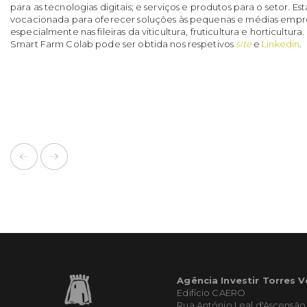
para as tecnologias digitais; e serviços e produtos para o setor. E
vocacionada para oferecer soluções às pequenas e médias empre
especialmente nas fileiras da viticultura, fruticultura e horticultur
Smart Farm Colab pode ser obtida nos respetivos
site
e
Linkedin
.
Agência Investir Torres 
Edifício CAERO
Rua António Leal d'Ascensão