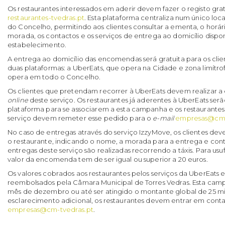
Os restaurantes interessados em aderir devem fazer o registo gra
restaurantes-tvedras.pt
. Esta plataforma centraliza num único loc
do Concelho, permitindo aos clientes consultar a ementa, o horá
morada, os contactos e os serviços de entrega ao domicílio dispo
estabelecimento.
A entrega ao domicílio das encomendas será gratuita para os cli
duas plataformas: a UberEats, que opera na Cidade e zona limítro
opera em todo o Concelho.
Os clientes que pretendam recorrer à UberEats devem realizar 
online
deste serviço. Os restaurantes já aderentes à UberEats ser
plataforma para se associarem a esta campanha e os restaurantes
serviço devem remeter esse pedido para o
e-mail
empresas@cm-
No caso de entregas através do serviço IzzyMove, os clientes de
o restaurante, indicando o nome, a morada para a entrega e cont
entregas deste serviço são realizadas recorrendo a táxis.
Para usuf
valor da encomenda tem de ser igual ou superior a 20 euros.
Os valores cobrados aos restaurantes pelos serviços da UberEats 
reembolsados pela Câmara Municipal de Torres Vedras. Esta cam
mês de dezembro ou até ser atingido o montante global de 25 mil
esclarecimento adicional, os restaurantes devem entrar em cont
empresas@cm-tvedras.pt
.