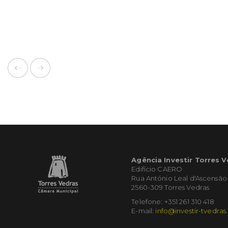
Agência Investir Torres 
Edifício CAERO
Rua António Leal d'Ascensão
2560-309 Torres Vedras
Telefone: +351 261 310 418
E-mail:
info@investir-tvedras