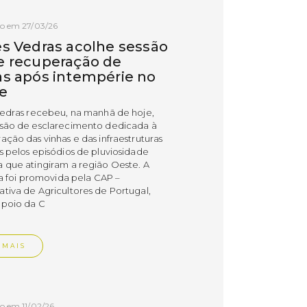
o em 27/03/26
es Vedras acolhe sessão
e recuperação de
as após intempérie no
e
Vedras recebeu, na manhã de hoje,
são de esclarecimento dedicada à
ação das vinhas e das infraestruturas
s pelos episódios de pluviosidade
 que atingiram a região Oeste. A
va foi promovida pela CAP –
tiva de Agricultores de Portugal,
poio da C
 MAIS
o em 11/02/26