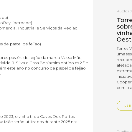
Publicad
sboa)
Torr
ortoBayLiberdade)
sobr
mercial, Industrial e Serviços da Região
vinh
Oest
 de pastel de feijão)
Torres 
uma ses
i os pastéis de feijão da marca Massa Mãe,
recuper
laide R. Silva e Casa Benjamim obtido os 2.º e
afetada
bém este ano no concurso de pastel de feijão
extrema
:
iniciati
Coopera
com o a
LER
o 2023, o vinho tinto Caves Dois Portos
sa Mãe serão utilizados durante 2025 nas
Publicad