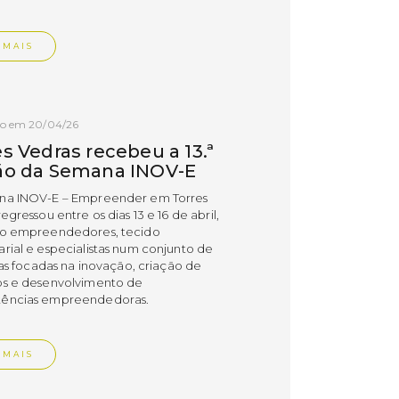
 MAIS
do em 20/04/26
s Vedras recebeu a 13.ª
ão da Semana INOV-E
na INOV-E – Empreender em Torres
egressou entre os dias 13 e 16 de abril,
do empreendedores, tecido
rial e especialistas num conjunto de
vas focadas na inovação, criação de
s e desenvolvimento de
ências empreendedoras.
 MAIS