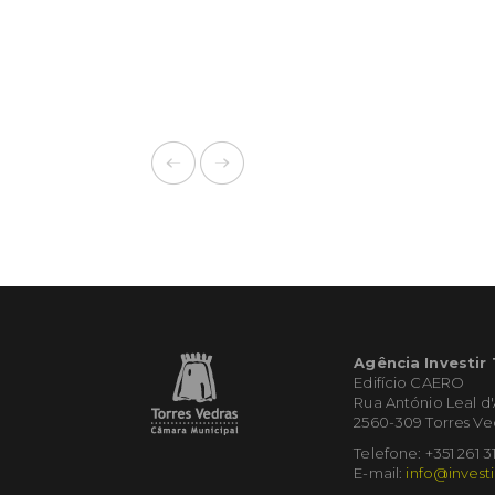
Agência Investir
Edifício CAERO
Rua António Leal d
2560-309 Torres Ve
Telefone: +351 261 3
E-mail:
info@investi