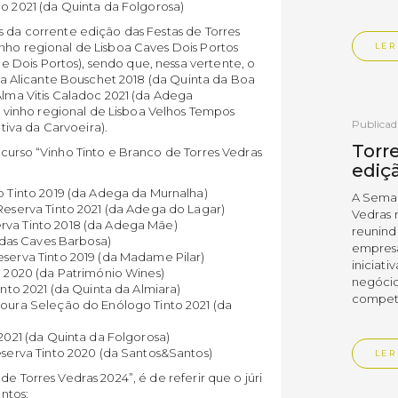
o 2021 (da Quinta da Folgorosa)
s da corrente edição das Festas de Torres
nho regional de Lisboa Caves Dois Portos
LER
Dois Portos), sendo que, nessa vertente, o
sboa Alicante Bouschet 2018 (da Quinta da Boa
Alma Vitis Caladoc 2021 (da Adega
vinho regional de Lisboa Velhos Tempos
Publica
iva da Carvoeira).
Torre
ncurso “Vinho Tinto e Branco de Torres Vedras
ediç
o Tinto 2019 (da Adega da Murnalha)
A Sema
Reserva Tinto 2021 (da Adega do Lagar)
Vedras r
rva Tinto 2018 (da Adega Mãe)
reunin
 (das Caves Barbosa)
empresa
eserva Tinto 2019 (da Madame Pilar)
iniciati
o 2020 (da Património Wines)
negócio
into 2021 (da Quinta da Almiara)
compet
doura Seleção do Enólogo Tinto 2021 (da
2021 (da Quinta da Folgorosa)
eserva Tinto 2020 (da Santos&Santos)
LER
e Torres Vedras 2024”, é de referir que o júri
ntos: