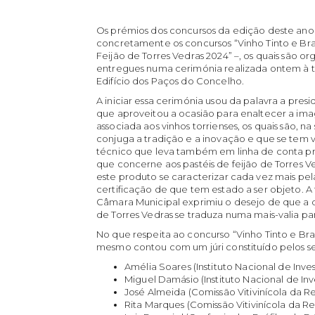
Os prémios dos concursos da edição deste ano 
concretamente os concursos “Vinho Tinto e Bra
Feijão de Torres Vedras 2024” –, os quais são 
entregues numa cerimónia realizada ontem à t
Edifício dos Paços do Concelho.
A iniciar essa cerimónia usou da palavra a pre
que aproveitou a ocasião para enaltecer a i
associada aos vinhos torrienses, os quais são, n
conjuga a tradição e a inovação e que se tem
técnico que leva também em linha de conta p
que concerne aos pastéis de feijão de Torres V
este produto se caracterizar cada vez mais pe
certificação de que tem estado a ser objeto. A
Câmara Municipal exprimiu o desejo de que a qu
de Torres Vedras se traduza numa mais-valia p
No que respeita ao concurso “Vinho Tinto e Bra
mesmo contou com um júri constituído pelos s
Amélia Soares (Instituto Nacional de Inves
Miguel Damásio (Instituto Nacional de Inve
José Almeida (Comissão Vitivinícola da R
Rita Marques (Comissão Vitivinícola da R