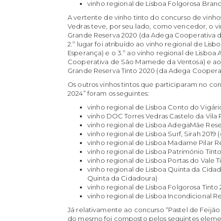
vinho regional de Lisboa Folgorosa Branc
A vertente de vinho tinto do concurso de vinho
Vedras teve, por seu lado, como vencedor, o vi
Grande Reserva 2020 (da Adega Cooperativa de 
2.º lugar foi atribuído ao vinho regional de Li
Esperança) e o 3.º ao vinho regional de Lisboa 
Cooperativa de São Mamede da Ventosa) e ao 
Grande Reserva Tinto 2020 (da Adega Cooperat
Os outros vinhos tintos que participaram no co
2024” foram os seguintes:
vinho regional de Lisboa Conto do Vigári
vinho DOC Torres Vedras Castelo da Vila 
vinho regional de Lisboa AdegaMãe Rese
vinho regional de Lisboa Surf, Sirah 2019
vinho regional de Lisboa Madame Pilar R
vinho regional de Lisboa Património Tint
vinho regional de Lisboa Portas do Vale T
vinho regional de Lisboa Quinta da Cida
Quinta da Cidadoura)
vinho regional de Lisboa Folgorosa Tinto 
vinho regional de Lisboa Incondicional R
Já relativamente ao concurso “Pastel de Feijão d
do mesmo foi composto pelos seguintes eleme