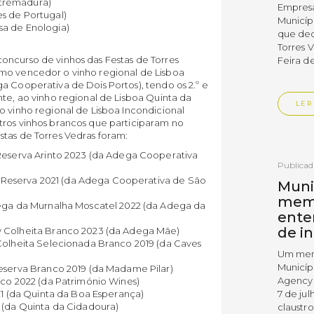
Estremadura)
Empres
s de Portugal)
Municíp
a de Enologia)
que dec
Torres 
oncurso de vinhos das Festas de Torres
Feira d
omo vencedor o vinho regional de Lisboa
a Cooperativa de Dois Portos), tendo os 2.º e
nte, ao vinho regional de Lisboa Quinta da
LER
o vinho regional de Lisboa Incondicional
tros vinhos brancos que participaram no
tas de Torres Vedras foram:
Reserva Arinto 2023 (da Adega Cooperativa
Publica
to Reserva 2021 (da Adega Cooperativa de São
Muni
mem
dega da Murnalha Moscatel 2022 (da Adega da
ente
de i
 Colheita Branco 2023 (da Adega Mãe)
Colheita Selecionada Branco 2019 (da Caves
Um mem
Municíp
eserva Branco 2019 (da Madame Pilar)
Agency 
nco 2022 (da Património Wines)
7 de ju
21 (da Quinta da Boa Esperança)
 (da Quinta da Cidadoura)
claustr