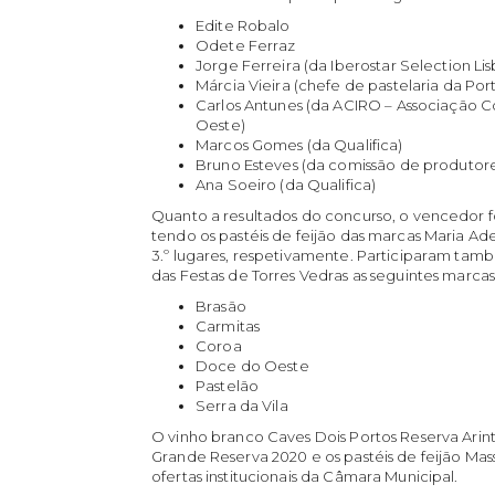
Edite Robalo
Odete Ferraz
Jorge Ferreira (da Iberostar Selection Li
Márcia Vieira (chefe de pastelaria da P
Carlos Antunes (da ACIRO – Associação Co
Oeste)
Marcos Gomes (da Qualifica)
Bruno Esteves (da comissão de produtores
Ana Soeiro (da Qualifica)
Quanto a resultados do concurso, o vencedor fo
tendo os pastéis de feijão das marcas Maria Ade
3.º lugares, respetivamente. Participaram tam
das Festas de Torres Vedras as seguintes marcas
Brasão
Carmitas
Coroa
Doce do Oeste
Pastelão
Serra da Vila
O vinho branco Caves Dois Portos Reserva Arint
Grande Reserva 2020 e os pastéis de feijão Mas
ofertas institucionais da Câmara Municipal.