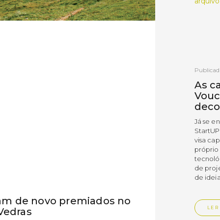
arquivo
Publicad
As c
Vouc
deco
Já se e
StartUP
visa cap
próprio
tecnoló
de proj
de ideia
oram de novo premiados no
LER
Vedras