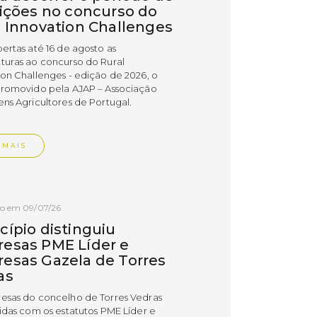
rições no concurso do
l Innovation Challenges
bertas até 16 de agosto as
turas ao concurso do Rural
ion Challenges - edição de 2026, o
promovido pela AJAP – Associação
ens Agricultores de Portugal.
 MAIS
do em 09/07/26
cípio distinguiu
esas PME Líder e
esas Gazela de Torres
as
esas do concelho de Torres Vedras
uidas com os estatutos PME Líder e