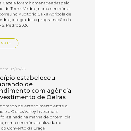
a Gazela foram homenageadas pelo
io de Torres Vedras, numa cerimónia
orreu no Auditório Caixa Agrícola de
Vedras, integrado na programação da
e S. Pedro 2026
 MAIS
do em 08/07/26
cípio estabeleceu
orando de
ndimento com agência
nvestimento de Oeiras
orando de entendimento entre o
io e a Oeiras Valley Investment
foi assinado na manhã de ontem, dia
lho, numa cerimónia realizada no
o do Convento da Graça.