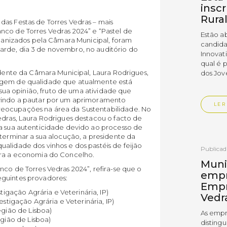
insc
Rura
das Festas de Torres Vedras – mais
nco de Torres Vedras 2024” e “Pastel de
Estão a
organizados pela Câmara Municipal, foram
candida
arde, dia 3 de novembro, no auditório do
Innovat
qual é 
sidente da Câmara Municipal, Laura Rodrigues,
dos Jov
magem de qualidade que atualmente está
a sua opinião, fruto de uma atividade que
 vindo a pautar por um aprimoramento
LER
reocupações na área da Sustentabilidade. No
edras, Laura Rodrigues destacou o facto de
la sua autenticidade devido ao processo de
 terminar a sua alocução, a presidente da
alidade dos vinhos e dos pastéis de feijão
Publica
ara a economia do Concelho.
Muni
nco de Torres Vedras 2024”, refira-se que o
empr
eguintes provadores:
Empr
tigação Agrária e Veterinária, IP)
Vedr
stigação Agrária e Veterinária, IP)
egião de Lisboa)
As empr
egião de Lisboa)
disting