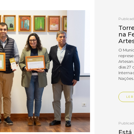
Publica
Torr
na Fe
Arte
O Munic
represe
Artesan
dias 27 
Interna
Nações
LER
Publica
Está