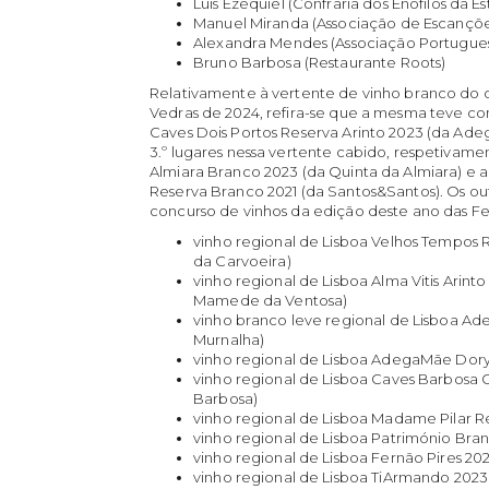
Luis Ezequiel (Confraria dos Enófilos da 
Manuel Miranda (Associação de Escançõe
Alexandra Mendes (Associação Portugues
Bruno Barbosa (Restaurante Roots)
Relativamente à vertente de vinho branco do c
Vedras de 2024, refira-se que a mesma teve c
Caves Dois Portos Reserva Arinto 2023 (da Adeg
3.º lugares nessa vertente cabido, respetivame
Almiara Branco 2023 (da Quinta da Almiara) e a
Reserva Branco 2021 (da Santos&Santos). Os ou
concurso de vinhos da edição deste ano das Fes
vinho regional de Lisboa Velhos Tempos 
da Carvoeira)
vinho regional de Lisboa Alma Vitis Arin
Mamede da Ventosa)
vinho branco leve regional de Lisboa A
Murnalha)
vinho regional de Lisboa AdegaMãe Dory
vinho regional de Lisboa Caves Barbosa 
Barbosa)
vinho regional de Lisboa Madame Pilar R
vinho regional de Lisboa Património Bra
vinho regional de Lisboa Fernão Pires 20
vinho regional de Lisboa TiArmando 2023