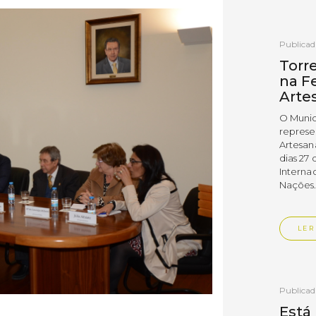
Publica
Torr
na Fe
Arte
O Munic
represe
Artesan
dias 27 
Interna
Nações
LER
Publica
Está