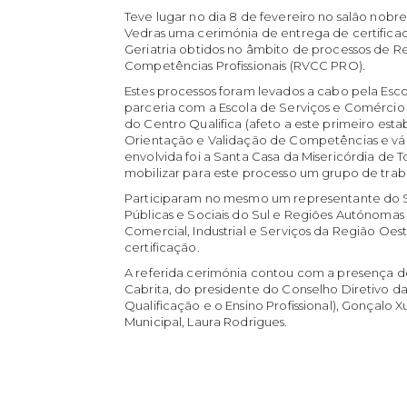
Teve lugar no dia 8 de fevereiro no salão nobr
Vedras uma cerimónia de entrega de certificad
Geriatria obtidos no âmbito de processos de 
Competências Profissionais (RVCC PRO).
Estes processos foram levados a cabo pela Es
parceria com a Escola de Serviços e Comércio 
do Centro Qualifica (afeto a este primeiro es
Orientação e Validação de Competências e vár
envolvida foi a Santa Casa da Misericórdia de T
mobilizar para este processo um grupo de trab
Participaram no mesmo um representante do S
Públicas e Sociais do Sul e Regiões Autónoma
Comercial, Industrial e Serviços da Região Oest
certificação.
A referida cerimónia contou com a presença d
Cabrita, do presidente do Conselho Diretivo d
Qualificação e o Ensino Profissional), Gonçalo 
Municipal, Laura Rodrigues.