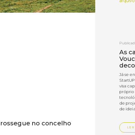
arquivo
Publicad
As c
Vouc
deco
Já se e
StartUP
visa cap
próprio
tecnoló
de proj
de ideia
prossegue no concelho
LER