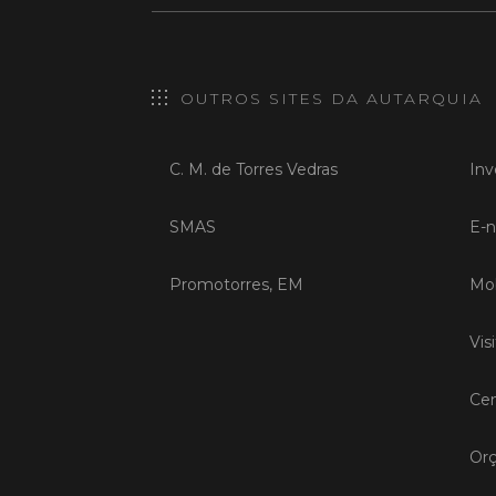
OUTROS SITES DA AUTARQUIA
C. M. de Torres Vedras
Inv
SMAS
E-n
Promotorres, EM
Mob
Vis
Cen
Orç