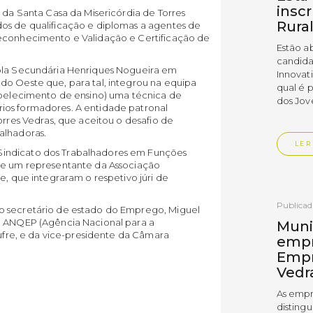
insc
e da Santa Casa da Misericórdia de Torres
Rura
os de qualificação e diplomas a agentes de
Reconhecimento e Validação e Certificação de
Estão a
candida
cola Secundária Henriques Nogueira em
Innovat
do Oeste que, para tal, integrou na equipa
qual é 
tabelecimento de ensino) uma técnica de
dos Jov
ios formadores. A entidade patronal
orres Vedras, que aceitou o desafio de
alhadoras.
LER
indicato dos Trabalhadores em Funções
s e um representante da Associação
e, que integraram o respetivo júri de
Publica
o secretário de estado do Emprego, Miguel
a ANQEP (Agência Nacional para a
Muni
Xufre, e da vice-presidente da Câmara
empr
Empr
Vedr
As empr
disting