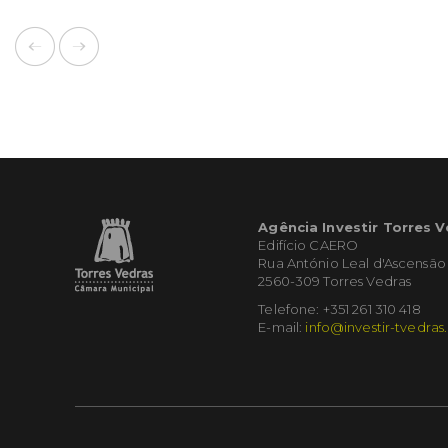
Agência Investir Torres 
Edifício CAERO
Rua António Leal d'Ascensão
2560-309 Torres Vedras
Telefone: +351 261 310 418
E-mail:
info@investir-tvedras