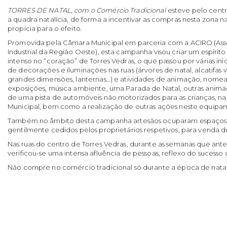
TORRES DE NATAL, com o Comércio Tradicional
esteve pelo centr
a quadra natalícia, de forma a incentivar as compras nesta zona n
propícia para o efeito.
Promovida pela Câmara Municipal em parceria com a ACIRO (Ass
Industrial da Região Oeste), esta campanha visou criar um espírito
intenso no “coração” de Torres Vedras, o que passou por várias ini
de decorações e iluminações nas ruas (árvores de natal, alcatifas 
grandes dimensões, lanternas…) e atividades de animação, nom
exposições, música ambiente, uma Parada de Natal, outras animaç
de uma pista de automóveis não motorizados para as crianças, n
Municipal, bem como a realização de outras ações neste equipa
Também no âmbito desta campanha artesãos ocuparam espaços c
gentilmente cedidos pelos proprietários respetivos, para venda de
Nas ruas do centro de Torres Vedras, durante as semanas que ant
verificou-se uma intensa afluência de pessoas, reflexo do sucesso d
Não compre no comércio tradicional só durante a época de natal!