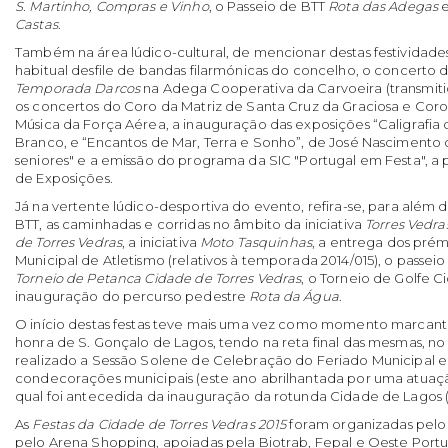
S. Martinho, Compras e Vinho
, o Passeio de BTT
Rota das Adegas
e
Castas
.
Também na área lúdico-cultural, de mencionar destas festividade
habitual desfile de bandas filarmónicas do concelho, o concerto d
Temporada Darcos
na Adega Cooperativa da Carvoeira (transmiti
os concertos do Coro da Matriz de Santa Cruz da Graciosa e Cor
Música da Força Aérea, a inauguração das exposições “Caligrafia 
Branco, e “Encantos de Mar, Terra e Sonho”, de José Nascimento d
seniores" e a emissão do programa da SIC "Portugal em Festa", a 
de Exposições.
Já na vertente lúdico-desportiva do evento, refira-se, para alé
BTT, as caminhadas e corridas no âmbito da iniciativa
Torres Vedra
de Torres Vedras
, a iniciativa
Moto Tasquinhas
, a entrega dos pr
Municipal de Atletismo (relativos à temporada 2014/015), o passei
Torneio de Petanca Cidade de Torres Vedras
, o Torneio de Golfe C
inauguração do percurso pedestre
Rota da Água
.
O início destas festas teve mais uma vez como momento marcante
honra de S. Gonçalo de Lagos, tendo na reta final das mesmas, no
realizado a Sessão Solene de Celebração do Feriado Municipal e
condecorações municipais (este ano abrilhantada por uma atuaçã
qual foi antecedida da inauguração da rotunda Cidade de Lagos 
As
Festas da Cidade de Torres Vedras 2015
foram organizadas pelo 
pelo Arena Shopping, apoiadas pela Biotrab, Fepal e Oeste Port