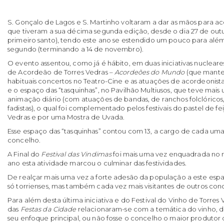
S. Gonçalo de Lagos e S. Martinho voltaram a dar as mãos para ac
que tiveram a sua décima segunda edição, desde o dia 27 de out
primeiro santo), tendo este ano se estendido um pouco para alé
segundo (terminando a 14 de novembro).
O evento assentou, como já é hábito, em duas iniciativas nucleares
de Acordeão de Torres Vedras –
Acordeões do Mundo
(que mante
habituais concertos no Teatro-Cine e as atuações de acordeonista
e o espaço das “tasquinhas”, no Pavilhão Multiusos, que teve ma
animação diário (com atuações de bandas, de ranchos folclóricos
fadistas), o qual foi complementado pelos festivais do pastel de fe
Vedras e por uma Mostra de Uvada.
Esse espaço das “tasquinhas” contou com 13, a cargo de cada uma 
concelho.
A Final do
Festival das Vindimas
foi mais uma vez enquadrada no
ano esta atividade marcou o culminar das festividades.
De realçar mais uma vez a forte adesão da população a este esp
só torrienses, mas também cada vez mais visitantes de outros con
Para além desta última iniciativa e do Festival do Vinho de Torres
das
Festas da Cidade
relacionaram-se com a temática do vinho, d
seu enfoque principal, ou não fosse o concelho o maior produtor de