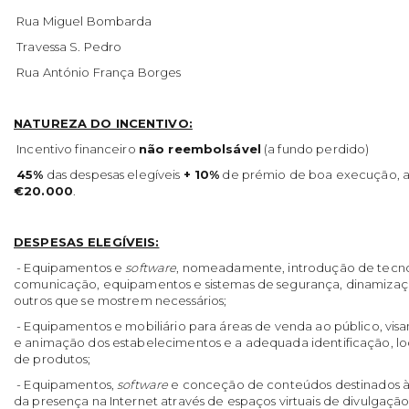
Rua Miguel Bombarda
Travessa S. Pedro
Rua António França Borges
NATUREZA DO INCENTIVO:
Incentivo financeiro
não reembolsável
(a fundo perdido)
45%
das despesas elegíveis
+ 10%
de prémio de boa execução, 
€20.000
.
DESPESAS ELEGÍVEIS:
- Equipamentos e
software
, nomeadamente, introdução de tecno
comunicação, equipamentos e sistemas de segurança, dinamizaç
outros que se mostrem necessários;
- Equipamentos e mobiliário para áreas de venda ao público, vi
e animação dos estabelecimentos e a adequada identificação, l
de produtos;
- Equipamentos,
software
e conceção de conteúdos destinados à
da presença na Internet através de espaços virtuais de divulgaçã