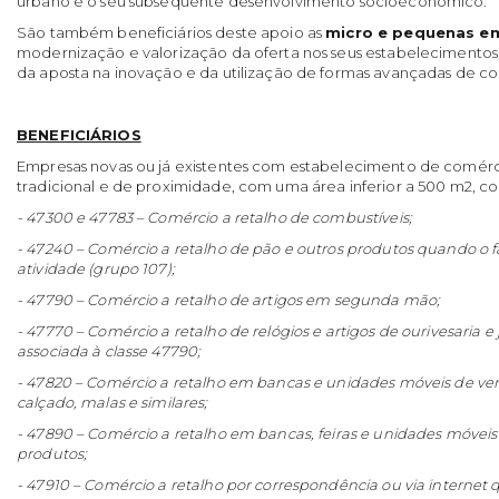
urbano e o seu subsequente desenvolvimento socioeconómico.
São também beneficiários deste apoio as
micro e pequenas e
modernização e valorização da oferta nos seus estabelecimentos 
da aposta na inovação e da utilização de formas avançadas de co
BENEFICIÁRIOS
Empresas novas ou já existentes com estabelecimento de comérci
tradicional e de proximidade, com uma área inferior a 500 m
2
, c
- 47300 e 47783 – Comércio a retalho de combustíveis;
- 47240 – Comércio a retalho de pão e outros produtos quando o fa
atividade (grupo 107);
- 47790 – Comércio a retalho de artigos em segunda mão;
- 47770 – Comércio a retalho de relógios e artigos de ourivesaria e
associada à classe 47790;
- 47820 – Comércio a retalho em bancas e unidades móveis de vend
calçado, malas e similares;
- 47890 – Comércio a retalho em bancas, feiras e unidades móvei
produtos;
- 47910 – Comércio a retalho por correspondência ou via interne