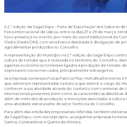
A 2.ª edição da Sagal Expo - Feira de Exportação dos Sabores de 
Feira Internacional de Lisboa, entre os dias 27 e 29 de março, t
novo presença no evento, por meio do
stand
institucional da Co
Oeste (OesteCIM), com uma banca destinada à divulgação de pro
agroalimentar produzidos no Concelho.
A representação do Município na 2.ª edição da Sagal Expo cent
cultura do tomate que é realizada no território do Concelho, da
agentes económicos torrienses ligados à produção de tomate d
explorarem novos mercados, principalmente estrangeiros.
As empresas torrienses Frutas Patrícia Pilar, Hortafina/Hortorres 
que estiveram representadas na banca que esteve a cargo do Mu
conhecer a sua atividade através do contacto com centenas de 
internacionais presentes, bem como as características distintivas 
além de métodos de produção e inovações associados à cultura 
uma atividade estruturante do setor hortícola do Concelho.
Para além das entidades empresariais referidas, também estivera
da Sagal Expo, com
stand
próprio, as seguintes empresas torriense
Santos, Constantinos e Quinta da Almiara.