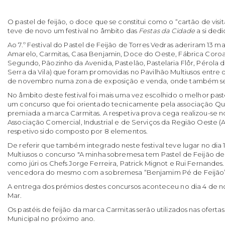
O pastel de feijão, o doce que se constitui como o “cartão de visit
teve de novo um festival no âmbito das
Festas da Cidade
a si ded
Ao 7.º Festival do Pastel de Feijão de Torres Vedras aderiram 13 m
Amarelo, Carmitas, Casa Benjamin, Doce do Oeste, Fábrica Coroa,
Segundo, Pãozinho da Avenida, Pastelão, Pastelaria Flôr, Pérola d
Serra da Vila) que foram promovidas no Pavilhão Multiusos entre o
de novembro numa zona de exposição e venda, onde também se
No âmbito deste festival foi mais uma vez escolhido o melhor past
um concurso que foi orientado tecnicamente pela associação Qual
premiada a marca Carmitas. A respetiva prova cega realizou-se no
Associação Comercial, Industrial e de Serviços da Região Oeste (A
respetivo sido composto por 8 elementos.
De referir que também integrado neste festival teve lugar no dia
Multiusos o concurso "A minha sobremesa tem Pastel de Feijão de 
como júri os Chefs Jorge Ferreira, Patrick Mignot e Rui Fernandes.
vencedora do mesmo com a sobremesa “Benjamim Pé de Feijão”
A entrega dos prémios destes concursos aconteceu no dia 4 de 
Mar.
Os pastéis de feijão da marca Carmitas serão utilizados nas ofertas
Municipal no próximo ano.