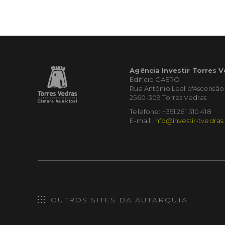
Agência Investir Torres 
Edifício CAERO
Rua António Leal d'Ascensão
2560-309 Torres Vedras
Telefone: +351 261 310 418
E-mail:
info@investir-tvedras
OUTROS SITES DA AUTARQUIA