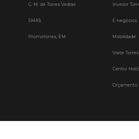
C. M. de Torres Vedras
Investir Tor
SMAS
E-negócios
Promotorres, EM
Mobilidade
Visite Torre
Centro Histó
Orçamento P