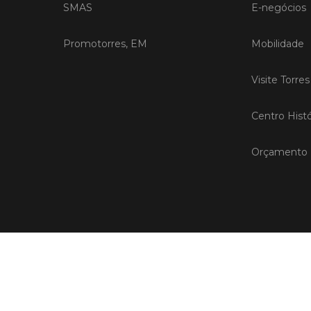
SMAS
E-negócios
Promotorres, EM
Mobilidade
Visite Torre
Centro Histó
Orçamento P