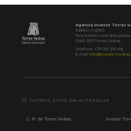
Agência Investir Torres 
Edifício CAERO
Rua António Leal d'Ascensão
2560-309 Torres Vedras
Telefone: +351 261 310 418
E-mail:
info@investir-tvedras
OUTROS SITES DA AUTARQUIA
C. M. de Torres Vedras
Investir Tor