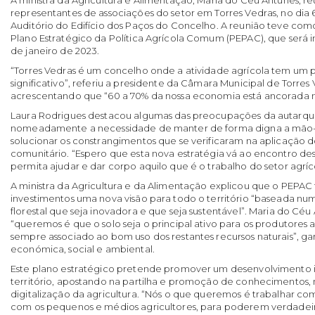
A ministra da Agricultura e Alimentação, Maria do Céu Antunes, re
representantes de associações do setor em Torres Vedras, no dia
Auditório do Edifício dos Paços do Concelho. A reunião teve com
Plano Estratégico da Política Agrícola Comum (PEPAC), que será 
de janeiro de 2023.
“Torres Vedras é um concelho onde a atividade agrícola tem um
significativo”, referiu a presidente da Câmara Municipal de Torres
acrescentando que “60 a 70% da nossa economia está ancorada no
Laura Rodrigues destacou algumas das preocupações da autarqui
nomeadamente a necessidade de manter de forma digna a mão-
solucionar os constrangimentos que se verificaram na aplicação 
comunitário. “Espero que esta nova estratégia vá ao encontro de
permita ajudar e dar corpo aquilo que é o trabalho do setor agrícol
A ministra da Agricultura e da Alimentação explicou que o PEPAC t
investimentos uma nova visão para todo o território “baseada nu
florestal que seja inovadora e que seja sustentável”. Maria do C
“queremos é que o solo seja o principal ativo para os produtores ag
sempre associado ao bom uso dos restantes recursos naturais”, ga
económica, social e ambiental.
Este plano estratégico pretende promover um desenvolvimento i
território, apostando na partilha e promoção de conhecimentos, 
digitalização da agricultura. “Nós o que queremos é trabalhar
com os pequenos e médios agricultores, para poderem verdadeir