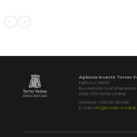
Agência Investir Torres 
Edifício CAERO
Rua António Leal d'Ascensão
2560-309 Torres Vedras
Telefone: +351 261 310 418
E-mail:
info@investir-tvedras