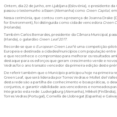
Ontem, dia 22 de junho, em Ljubljana (Eslovénia), o presidente da
passou o testemunho a Essen (Alemanha) como
Green Capital
, em
Nessa cerimónia, que contou com a presença de Joanna Drake (
for Environment), foi distinguida como cidade vencedora
Green C
(Holanda).
Também Carlos Bernardes, presidente da Câmara Municipal, pass
(Irlanda), o galardão
Green Leaf 2017
.
Recorde-se que o
European Green Leaf
é uma competição-pilot
Europeia e destinada a cidades/municípios com população entre
e que reconhece o compromisso para melhorar os resultados ambi
destaque para os esforços que geram crescimento verde e novos 
Vedras foi o ano transato vencedor da primeira edição deste pré
De referir também que o Município participou hoje na primeira 
Green Leaf, que será liderada por Torres Vedras e Mollet del Valles
desta rede são a partilha de conhecimento e boas práticas, o de
conjuntos, e garantir visibilidade aos vencedores e nomeados pa
Integrarão esta rede: Ludwigsburg (Alemanha), Mikkeli (Finlândia), 
Torres Vedras (Portugal), Cornellà de Llobregat (Espanha) e Galway 