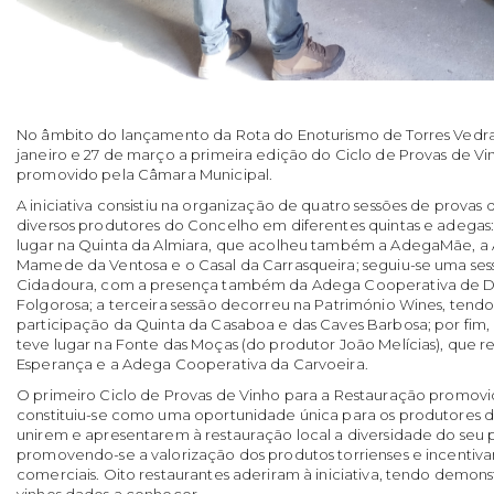
No âmbito do lançamento da Rota do Enoturismo de Torres Vedras
janeiro e 27 de março a primeira edição do Ciclo de Provas de V
promovido pela Câmara Municipal.
A iniciativa consistiu na organização de quatro sessões de provas 
diversos produtores do Concelho em diferentes quintas e adegas:
lugar na Quinta da Almiara, que acolheu também a AdegaMãe, a
Mamede da Ventosa e o Casal da Carrasqueira; seguiu-se uma ses
Cidadoura, com a presença também da Adega Cooperativa de Doi
Folgorosa; a terceira sessão decorreu na Património Wines, te
participação da Quinta da Casaboa e das Caves Barbosa; por fim, 
teve lugar na Fonte das Moças (do produtor João Melícias), que 
Esperança e a Adega Cooperativa da Carvoeira.
O primeiro Ciclo de Provas de Vinho para a Restauração promov
constituiu-se como uma oportunidade única para os produtores 
unirem e apresentarem à restauração local a diversidade do seu po
promovendo-se a valorização dos produtos torrienses e incentiva
comerciais. Oito restaurantes aderiram à iniciativa, tendo demons
vinhos dados a conhecer.