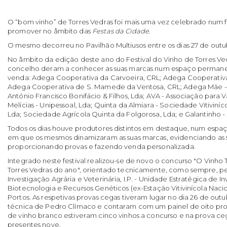
O “bom vinho” de Torres Vedras foi mais uma vez celebrado num fe
promover no âmbito das
Festas da Cidade
.
O mesmo decorreu no Pavilhão Multiusos entre os dias 27 de out
No âmbito da edição deste ano do Festival do Vinho de Torres Ved
concelho deram a conhecer as suas marcas num espaço permane
venda: Adega Cooperativa da Carvoeira, CRL; Adega Cooperativa 
Adega Cooperativa de S. Mamede da Ventosa, CRL; Adega Mãe - 
António Francisco Bonifácio & Filhos, Lda; AVA - Associação para V
Melícias - Unipessoal, Lda; Quinta da Almiara - Sociedade Vitiviníc
Lda; Sociedade Agrícola Quinta da Folgorosa, Lda; e Galantinho - 
Todos os dias houve produtores distintos em destaque, num espaç
em que os mesmos dinamizaram as suas marcas, evidenciando as s
proporcionando provas e fazendo venda personalizada.
Integrado neste festival realizou-se de novo o concurso "O Vinho
Torres Vedras do ano", orientado tecnicamente, como sempre, pel
Investigação Agrária e Veterinária, I.P. - Unidade Estratégica de I
Biotecnologia e Recursos Genéticos (ex-Estação Vitivinícola Nacio
Portos. As respetivas provas cegas tiveram lugar no dia 26 de out
técnica de Pedro Clímaco e contaram com um painel de oito pr
de vinho branco estiveram cinco vinhos a concurso e na prova ceg
presentes nove.