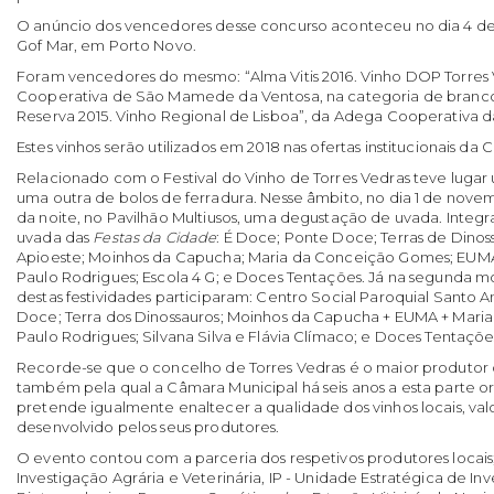
O anúncio dos vencedores desse concurso aconteceu no dia 4 d
Gof Mar, em Porto Novo.
Foram vencedores do mesmo: “Alma Vitis 2016. Vinho DOP Torres
Cooperativa de São Mamede da Ventosa, na categoria de brancos
Reserva 2015. Vinho Regional de Lisboa”, da Adega Cooperativa da
Estes vinhos serão utilizados em 2018 nas ofertas institucionais da
Relacionado com o Festival do Vinho de Torres Vedras teve luga
uma outra de bolos de ferradura. Nesse âmbito, no dia 1 de novemb
da noite, no Pavilhão Multiusos, uma degustação de uvada. Integ
uvada das
Festas da Cidade
: É Doce; Ponte Doce; Terras de Dinos
Apioeste; Moinhos da Capucha; Maria da Conceição Gomes; EUMA
Paulo Rodrigues; Escola 4 G; e Doces Tentações. Já na segunda mo
destas festividades participaram: Centro Social Paroquial Santo
Doce; Terra dos Dinossauros; Moinhos da Capucha + EUMA + Mari
Paulo Rodrigues; Silvana Silva e Flávia Clímaco; e Doces Tentaçõe
Recorde-se que o concelho de Torres Vedras é o maior produtor d
também pela qual a Câmara Municipal há seis anos a esta parte or
pretende igualmente enaltecer a qualidade dos vinhos locais, val
desenvolvido pelos seus produtores.
O evento contou com a parceria dos respetivos produtores locais;
Investigação Agrária e Veterinária, IP - Unidade Estratégica de In