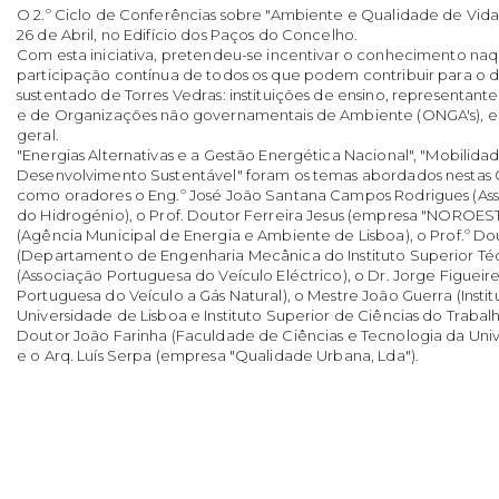
O 2.º Ciclo de Conferências sobre "Ambiente e Qualidade de Vida" 
26 de Abril, no Edifício dos Paços do Concelho.
Com esta iniciativa, pretendeu-se incentivar o conhecimento naq
participação contínua de todos os que podem contribuir para o
sustentado de Torres Vedras: instituições de ensino, representant
e de Organizações não governamentais de Ambiente (ONGA's), 
geral.
"Energias Alternativas e a Gestão Energética Nacional", "Mobilidad
Desenvolvimento Sustentável" foram os temas abordados nestas 
como oradores o Eng.º José João Santana Campos Rodrigues (As
do Hidrogénio), o Prof. Doutor Ferreira Jesus (empresa "NOROESTE, 
(Agência Municipal de Energia e Ambiente de Lisboa), o Prof.º Dou
(Departamento de Engenharia Mecânica do Instituto Superior Técn
(Associação Portuguesa do Veículo Eléctrico), o Dr. Jorge Figuei
Portuguesa do Veículo a Gás Natural), o Mestre João Guerra (Instit
Universidade de Lisboa e Instituto Superior de Ciências do Trabal
Doutor João Farinha (Faculdade de Ciências e Tecnologia da Uni
e o Arq. Luís Serpa (empresa "Qualidade Urbana, Lda").