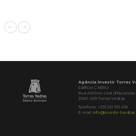
Agência Investir Torres 
Edifício CAERO
Rua António Leal d'Ascensão
2560-309 Torres Vedras
Telefone: +351 261 310 418
E-mail:
info@investir-tvedras