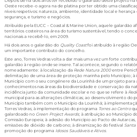
Depois de há dois anos ter recebido o galardão deste projeto na
Oeste recebe-o agora na de platina por ter obtido uma classific
níveis respetivos: natureza, ambiente, identidade local e herança c
segurança, e turismo e negócios.
Atribuído pela EUCC – Coastal & Marine Union, aquele galardão a
territórios costeiros na área do turismo sustentável, tendo o conc
nacionais a recebê-lo, em 2009.
Há dois anos o galardão do
Quality Coast
foi atribuído à região O
um importante contributo do concelho.
Este ano, Torres Vedras volta a dar mais uma vez um forte contrib
galardão à região onde se insere. Tal acontece, segundo o relatór
nomeadamente: à localização da
Rede Natura 2000
entre Penich
delimitação de uma área de proteção marinha pelo Município; 
Município com o seu congénere da Lourinhã de um projeto para
conhecimentos nas áreas da biodiversidade e conservação da nat
incidência junto da comunidade escolar e no que se refere à
Red
municipal para as alterações climáticas; ao desenvolvimento do 
Município também com o Município da Lourinhã; à implementaçã
Torres Vedras; à implementação do programa
Torres ao Centro
qu
galardoado no
Green Project Awards
; à atribuição ao Município 
Comissão Europeia; à adesão do Município ao Pacto de Autarcas, 
emissões de dióxido de carbono; à dinamização do festival
Santa 
promoção do programa
Idosos Saudáveis e Ativos
.