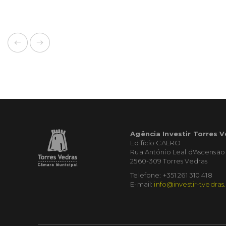
Agência Investir Torres 
Edifício CAERO
Rua António Leal d'Ascensão
2560-309 Torres Vedras
Telefone: +351 261 310 418
E-mail:
info@investir-tvedras