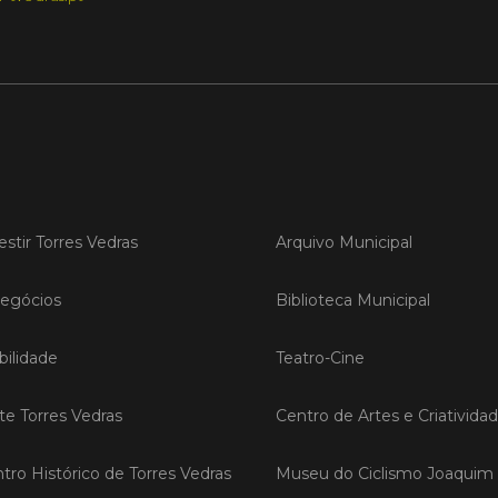
LER
Publica
Torre
ediç
estir Torres Vedras
Arquivo Municipal
A Sema
Vedras r
reunin
egócios
Biblioteca Municipal
empresa
iniciati
negócio
ilidade
Teatro-Cine
compet
ite Torres Vedras
Centro de Artes e Criativida
LER
tro Histórico de Torres Vedras
Museu do Ciclismo Joaquim