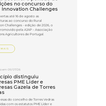
rições no concurso do
l Innovation Challenges
bertas até 16 de agosto as
turas ao concurso do Rural
ion Challenges - edição de 2026, o
promovido pela AJAP – Associação
ens Agricultores de Portugal.
 MAIS
do em 09/07/26
cípio distinguiu
esas PME Líder e
esas Gazela de Torres
as
esas do concelho de Torres Vedras
uidas com os estatutos PME Líder e