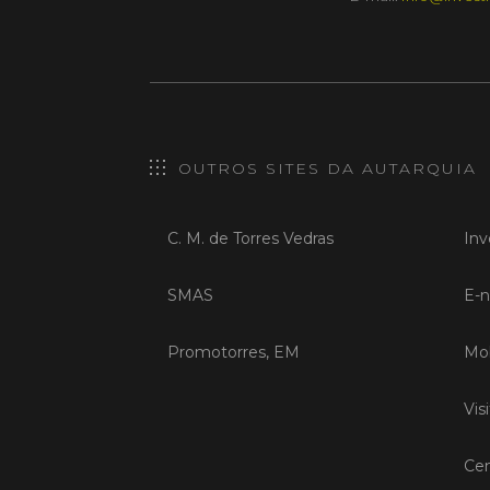
OUTROS SITES DA AUTARQUIA
C. M. de Torres Vedras
Inv
SMAS
E-n
Promotorres, EM
Mob
Vis
Cen