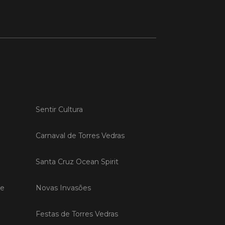
 MAIS
do em 20/04/26
s Vedras recebeu a 13.ª
ão da Semana INOV-E
Sentir Cultura
na INOV-E – Empreender em Torres
egressou entre os dias 13 e 16 de abril,
do empreendedores, tecido
Carnaval de Torres Vedras
rial e especialistas num conjunto de
vas focadas na inovação, criação de
s e desenvolvimento de
Santa Cruz Ocean Spirit
ências empreendedoras.
de
Novas Invasões
 MAIS
Festas de Torres Vedras