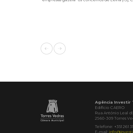
Agência Investir
Edifício CAERO
Rua António Leal d
2560-309 Torres Ve
Telefone: +351 261 3
E-mail:
info@investi