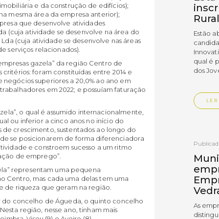
obiliária e da construção de edifícios);
insc
 na mesma área da empresa anterior);
Rura
mpresa que desenvolve atividades
Lda (cuja atividade se desenvolve na área do
Estão a
 Lda (cuja atividade se desenvolve nas áreas
candida
e serviços relacionados).
Innovat
qual é 
empresas gazela” da região Centro de
dos Jov
ritérios: foram constituídas entre 2014 e
 negócios superiores a 20,0% ao ano em
trabalhadores em 2022; e possuíam faturação
LER
la”, o qual é assumido internacionalmente,
l ou inferior a cinco anos no início do
 de crescimento, sustentados ao longo do
de se posicionarem de forma diferenciadora
Publica
itividade e constroem sucesso a um ritmo
iação de emprego”.
Muni
empr
ela” representam uma pequena
Empr
ão Centro, mas cada uma delas tem uma
 e de riqueza que geram na região.
Vedr
ar do concelho de Águeda, o quinto concelho
As empr
Nesta região, nesse ano, tinham mais
disting
oimbra, Viseu (9) e Aveiro (8).