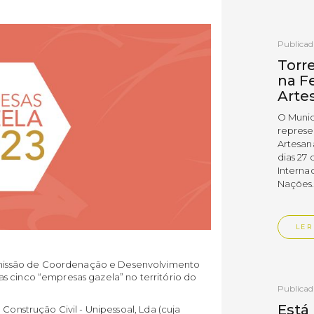
Publica
Torr
na Fe
Arte
O Munic
represe
Artesan
dias 27 
Interna
Nações
LER
issão de Coordenação e Desenvolvimento
s cinco “empresas gazela” no território do
Publica
Está
Construção Civil - Unipessoal, Lda (cuja