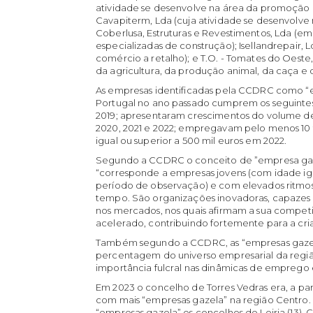
atividade se desenvolve na área da promoção im
Cavapiterm, Lda (cuja atividade se desenvolve
Coberlusa, Estruturas e Revestimentos, Lda (e
especializadas de construção); Isellandrepair, 
comércio a retalho); e T.O. - Tomates do Oeste,
da agricultura, da produção animal, da caça e d
As empresas identificadas pela CCDRC como “
Portugal no ano passado cumprem os seguintes c
2019; apresentaram crescimentos do volume de
2020, 2021 e 2022; empregavam pelo menos 10 
igual ou superior a 500 mil euros em 2022.
Segundo a CCDRC o conceito de ”empresa gaze
“corresponde a empresas jovens (com idade igua
período de observação) e com elevados ritmos
tempo. São organizações inovadoras, capazes 
nos mercados, nos quais afirmam a sua compet
acelerado, contribuindo fortemente para a cr
Também segundo a CCDRC, as “empresas gaz
percentagem do universo empresarial da regi
importância fulcral nas dinâmicas de emprego
Em 2023 o concelho de Torres Vedras era, a p
com mais “empresas gazela” na região Centro. 
“empresas gazela” os concelhos de Leiria (13), C