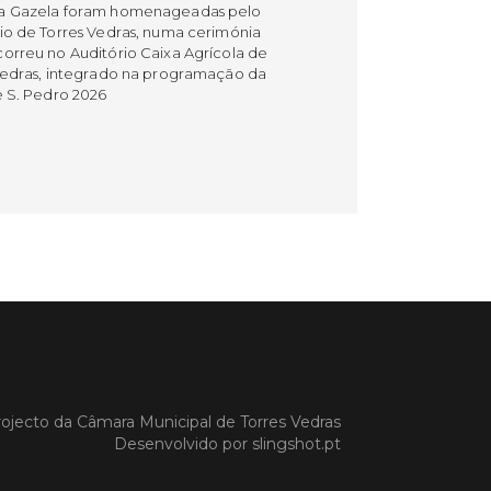
a Gazela foram homenageadas pelo
io de Torres Vedras, numa cerimónia
orreu no Auditório Caixa Agrícola de
Vedras, integrado na programação da
e S. Pedro 2026
 MAIS
do em 08/07/26
cípio estabeleceu
orando de
ndimento com agência
nvestimento de Oeiras
orando de entendimento entre o
io e a Oeiras Valley Investment
ojecto da
Câmara Municipal de Torres Vedras
foi assinado na manhã de ontem, dia
Desenvolvido por
slingshot.pt
lho, numa cerimónia realizada no
o do Convento da Graça.