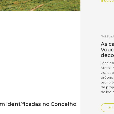
arquivo
Publicad
As c
Vouc
deco
Já se e
StartUP
visa cap
próprio
tecnoló
de proj
de ideia
am identificadas no Concelho
LER