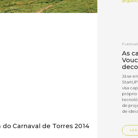
arquivo
Publicad
As c
Vouc
deco
Já se e
StartUP
visa cap
próprio
tecnoló
de proj
de ideia
 do Carnaval de Torres 2014
LER