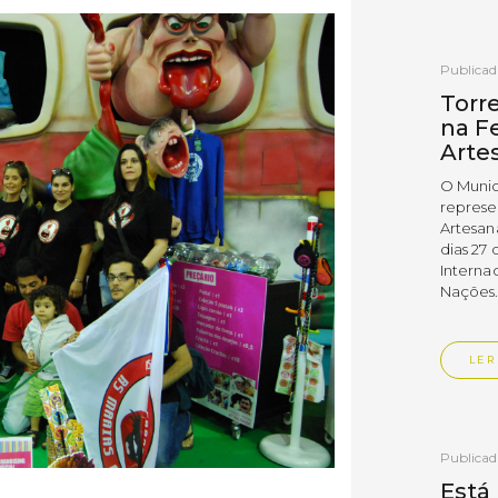
Publica
Torr
na Fe
Arte
O Munic
represe
Artesan
dias 27 
Interna
Nações
LER
Publica
Está