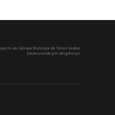
a Gazela foram homenageadas pelo
io de Torres Vedras, numa cerimónia
orreu no Auditório Caixa Agrícola de
Vedras, integrado na programação da
e S. Pedro 2026
 MAIS
ojecto da
Câmara Municipal de Torres Vedras
Desenvolvido por
slingshot.pt
do em 08/07/26
cípio estabeleceu
orando de
ndimento com agência
nvestimento de Oeiras
orando de entendimento entre o
io e a Oeiras Valley Investment
foi assinado na manhã de ontem, dia
lho, numa cerimónia realizada no
o do Convento da Graça.