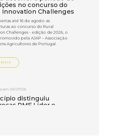
rições no concurso do
l Innovation Challenges
bertas até 16 de agosto as
turas ao concurso do Rural
ion Challenges - edição de 2026, o
promovido pela AJAP – Associação
ens Agricultores de Portugal.
 MAIS
do em 09/07/26
cípio distinguiu
esas PME Líder e
esas Gazela de Torres
as
esas do concelho de Torres Vedras
uidas com os estatutos PME Líder e