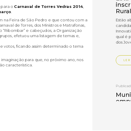
insc
 para o
Carnaval de Torres Vedras 2014
,
Rura
março
.
Estão a
m na Feira de São Pedro e que contou com a
naval de Torres, dos Ministros e Matrafonas,
candida
ão “Ribombar” e cabeçudos, a Organização
Innovat
grupos, efetuou uma listagem de temas e,
qual é 
dos Jov
e votos, ficando assim determinado o tema
sua imaginação para que, no próximo ano, nos
LER
o característica.
Publica
Muni
empr
Empr
Vedr
As empr
disting