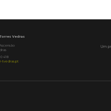
Empres
Municíp
que dec
Torres 
Feira d
 Torres Vedras
LER
'Ascensão
Um pr
dras
10 418
Publica
r-tvedras.pt
Muni
mem
ente
de i
Um mem
Municíp
Agency 
7 de ju
claustr