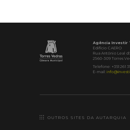
Agência Investir
Edifício CAERO
Rua António Leal d
2560-309 Torres Ve
Telefone: +351 261 3
E-mail:
info@investi
OUTROS SITES DA AUTARQUIA