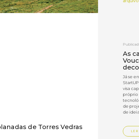
arquivo
Publicad
As c
Vouc
deco
Já se e
StartUP
visa cap
próprio
tecnoló
de proj
de ideia
planadas de Torres Vedras
LER