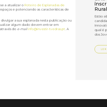
insc
se a atualizar o
Roteiro de Esplanadas de
Rura
 espaços e potenciando as características de
Estão a
divulgar a sua esplanada nesta publicação ou
candida
atualizar algum dado devem entrar em
Innovat
 através do
e-mail
info@investir-tvedras.pt
. A
qual é 
dos Jov
LER
Publica
Muni
empr
Empr
Vedr
As empr
disting