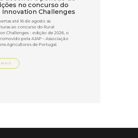
rições no concurso do
l Innovation Challenges
bertas até 16 de agosto as
turas ao concurso do Rural
ion Challenges - edição de 2026, o
promovido pela AJAP – Associação
ens Agricultores de Portugal.
 MAIS
do em 09/07/26
cípio distinguiu
esas PME Líder e
esas Gazela de Torres
as
esas do concelho de Torres Vedras
uidas com os estatutos PME Líder e