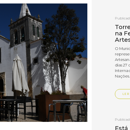
Publica
Torr
na Fe
Arte
O Munic
represe
Artesan
dias 27 
Interna
Nações
LER
Publica
Está