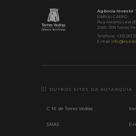
Agência Investir
Edifício CAERO
Rua António Leal d
2560-309 Torres Ve
Telefone: +351 261 3
E-mail:
info@investi
OUTROS SITES DA AUTARQUIA
C. M. de Torres Vedras
Inv
SMAS
E-n