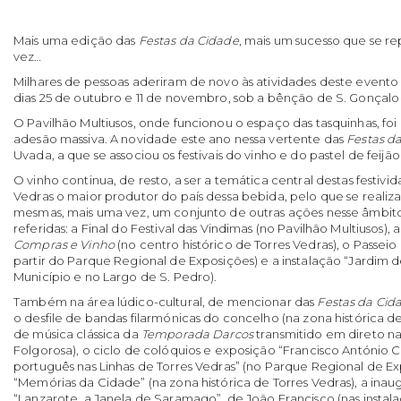
Mais uma edição das
Festas da Cidade
, mais um sucesso que se r
vez…
Milhares de pessoas aderiram de novo às atividades deste evento
dias 25 de outubro e 11 de novembro, sob a bênção de S. Gonçalo 
O Pavilhão Multiusos, onde funcionou o espaço das tasquinhas, foi
adesão massiva. A novidade este ano nessa vertente das
Festas d
Uvada, a que se associou os festivais do vinho e do pastel de feijão
O vinho continua, de resto, a ser a temática central destas festivid
Vedras o maior produtor do país dessa bebida, pelo que se realiz
mesmas, mais uma vez, um conjunto de outras ações nesse âmbito
referidas: a Final do Festival das Vindimas (no Pavilhão Multiusos), a
Compras e Vinho
(no centro histórico de Torres Vedras), o Passei
partir do Parque Regional de Exposições) e a instalação “Jardim d
Município e no Largo de S. Pedro).
Também na área lúdico-cultural, de mencionar das
Festas da Cid
o desfile de bandas filarmónicas do concelho (na zona histórica d
de música clássica da
Temporada Darcos
transmitido em direto na
Folgorosa), o ciclo de colóquios e exposição “Francisco António C
português nas Linhas de Torres Vedras” (no Parque Regional de Ex
“Memórias da Cidade” (na zona histórica de Torres Vedras), a ina
“Lanzarote, a Janela de Saramago”, de João Francisco (nas insta