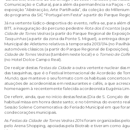
Comunicação e Cultura), para além da permanência na Paços – Ga
exposição “Abstracção, Arte Partilhada”, da coleção do Milleni
do programa da SIC "Portugal em Festa" a partir do Parque Regio
Já na vertente lúdico-desportiva do evento, refira-se, para alé
BTT, a inauguração do percurso pedestre
Rota dos Encantos
(a pa
Cidade de Torres Vedras
(a partir do Parque Regional de Exposições
Tasquinhas
(a partir da zona da Ponte S. Miguel), a entrega do
Municipal de Atletismo relativos à temporada 2013/014 (no Pavilhão
automóveis clássicos (a partir do Parque Regional de Exposições),
Cidade de Torres Vedras
(também neste local) e o
Torneio de Golf
(no Hotel Dolce Campo Real).
De realçar destas
Festas da Cidade
a outra vertente nuclear das 
das tasquinhas, que é o Festival Internacional de Acordeão de Tor
Mundo
, que manteve o seu formato com os habituais concertos n
atuações de acordeonistas em restaurantes e cafés, a que acres
homenagem à recentemente falecida acordeonista Eugénia Lima 
De referir, ainda, que no início destas festas (Dia de S. Gonçalo de
habitual missa em honra deste santo; e no términus do evento re
Sessão Solene Comemorativa do Feriado Municipal em que foram 
condecorações municipais.
As
Festas da Cidade de Torres Vedras 2014
foram organizadas pelo
pelo Arena Shopping, apoiadas pela Biotrab e tiveram como água 